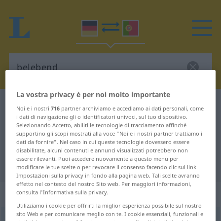
La vostra privacy è per noi molto importante
Dizionario Tedesco-Portoghese
belebend
Noi e i nostri
716
partner archiviamo e accediamo ai dati personali, come
i dati di navigazione gli o identificatori univoci, sul tuo dispositivo.
Traduzione Tedesco-Portoghese
Selezionando Accetto, abiliti le tecnologie di tracciamento affinché
per "belebend"
supportino gli scopi mostrati alla voce "Noi e i nostri partner trattiamo i
dati da fornire". Nel caso in cui queste tecnologie dovessero essere
disabilitate, alcuni contenuti e annunci visualizzati potrebbero non
essere rilevanti. Puoi accedere nuovamente a questo menu per
"belebend" traduzione Portoghese
modificare le tue scelte o per revocare il consenso facendo clic sul link
Impostazioni sulla privacy in fondo alla pagina web. Tali scelte avranno
effetto nel contesto del nostro Sito web. Per maggiori informazioni,
„belebend“
: Adjektiv
consulta l'Informativa sulla privacy.
Utilizziamo i cookie per offrirti la miglior esperienza possibile sul nostro
sito Web e per comunicare meglio con te. I cookie essenziali, funzionali e
belebend
adj