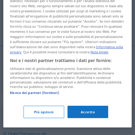
statistici, necessari per il funzionamento e per l’analisi statistica del
nostro sito Web, vengono sempre salvati sul tuo dispositivo in base alla
Panoramica di tutte le traduzion
nostra preselezione. I cookie utilizzati per scopi di marketing e i cookie
finalizzati all’erogazione di pubblicità personalizzata sono salvati solo se
(Fai clic sulla/Tocca traduzione per maggiori dettagli)
fornisci il tuo consenso cliccando sul pulsante “Accetto”. Se non desideri
fornirlo clicca su “Continua senza accettare”. Puoi revocare In qualsiasi
animador, vivificante
momento il tuo consenso per le visite future al nostro sito Web. Per
maggiori informazioni sui cookie e sulle possibilità di personalizzazione
è sufficiente cliccare sul pulsante “Più opzioni”. Ulteriori indicazioni
sull’elaborazione dei dati sono disponibili nella nostra
Informativa sulla
privacy
. Qui è possibile invece consultare la nostra
Nota legale
.
Noi e i nostri partner trattiamo i dati per fornire:
animador
belebend
Utilizzare dati di geolocalizzazione precisi. Scansione attiva delle
caratteristiche del dispositivo ai fini dell’identificazione. Archiviare
vivificante
belebend
informazioni su dispositivo e/o accedervi. Pubblicità e contenuti
personalizzati, valutazione dei contenuti e dell’efficacia della pubblicità,
ricerche sul pubblico, sviluppo di servizi.
Elenco dei partner (fornitori)
Sinonimi per "belebend"
Più opzioni
Accetto
anregend
,
prickelnd (ugs.)
,
erfrischend
© OpenThesaurus.de