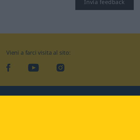
Invia feedback
Vieni a farci visita al sito:
facebook
YouTube
Instagram
Langenscheidt
CONDIZIONI D'USO
PROTEZIONE DATI