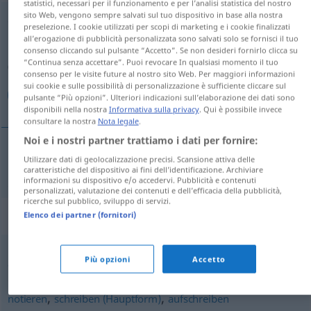
statistici, necessari per il funzionamento e per l’analisi statistica del nostro
sito Web, vengono sempre salvati sul tuo dispositivo in base alla nostra
dokumentieren
preselezione. I cookie utilizzati per scopi di marketing e i cookie finalizzati
all’erogazione di pubblicità personalizzata sono salvati solo se fornisci il tuo
Panoramica di tutte le traduzion
consenso cliccando sul pulsante “Accetto”. Se non desideri fornirlo clicca su
“Continua senza accettare”. Puoi revocare In qualsiasi momento il tuo
(Fai clic sulla/Tocca traduzione per maggiori dettagli)
consenso per le visite future al nostro sito Web. Per maggiori informazioni
sui cookie e sulle possibilità di personalizzazione è sufficiente cliccare sul
مستند کردن
pulsante “Più opzioni”. Ulteriori indicazioni sull’elaborazione dei dati sono
disponibili nella nostra
Informativa sulla privacy
. Qui è possibile invece
consultare la nostra
Nota legale
.
Noi e i nostri partner trattiamo i dati per fornire:
Utilizzare dati di geolocalizzazione precisi. Scansione attiva delle
مستند
[mostanad kardan]
dokumentieren
کردن
caratteristiche del dispositivo ai fini dell’identificazione. Archiviare
informazioni su dispositivo e/o accedervi. Pubblicità e contenuti
personalizzati, valutazione dei contenuti e dell’efficacia della pubblicità,
ricerche sul pubblico, sviluppo di servizi.
Sinonimi per "dokumentieren"
Elenco dei partner (fornitori)
Più opzioni
Accetto
aufschreiben
,
,
notieren
schreiben (Hauptform)
aufschreiben