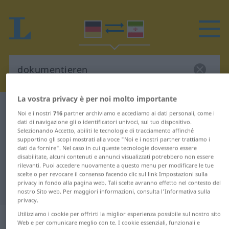
La vostra privacy è per noi molto importante
Dizionario Tedesco-Persiano
dokumentieren
Noi e i nostri
716
partner archiviamo e accediamo ai dati personali, come i
Traduzione Tedesco-Persiano per
dati di navigazione gli o identificatori univoci, sul tuo dispositivo.
Selezionando Accetto, abiliti le tecnologie di tracciamento affinché
"dokumentieren"
supportino gli scopi mostrati alla voce "Noi e i nostri partner trattiamo i
dati da fornire". Nel caso in cui queste tecnologie dovessero essere
disabilitate, alcuni contenuti e annunci visualizzati potrebbero non essere
rilevanti. Puoi accedere nuovamente a questo menu per modificare le tue
"dokumentieren" traduzione
scelte o per revocare il consenso facendo clic sul link Impostazioni sulla
privacy in fondo alla pagina web. Tali scelte avranno effetto nel contesto del
Persiano
nostro Sito web. Per maggiori informazioni, consulta l'Informativa sulla
privacy.
Utilizziamo i cookie per offrirti la miglior esperienza possibile sul nostro sito
„dokumentieren“
Web e per comunicare meglio con te. I cookie essenziali, funzionali e