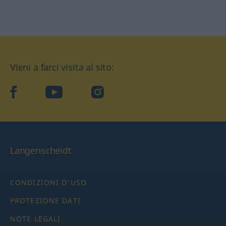
Vieni a farci visita al sito:
facebook
YouTube
Instagram
Langenscheidt
CONDIZIONI D'USO
PROTEZIONE DATI
NOTE LEGALI