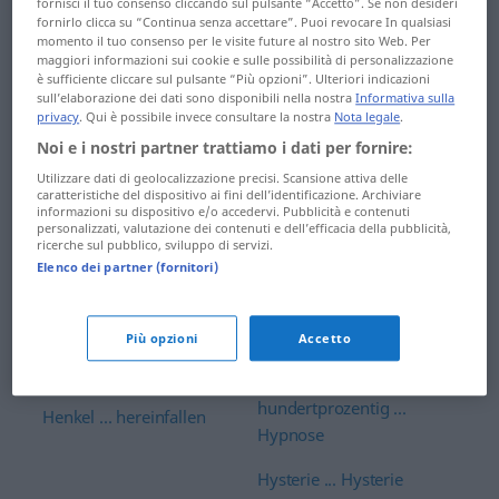
fornisci il tuo consenso cliccando sul pulsante “Accetto”. Se non desideri
heulen ... Hilfsmittel
haltbar ... handgeknüpft
fornirlo clicca su “Continua senza accettare”. Puoi revocare In qualsiasi
momento il tuo consenso per le visite future al nostro sito Web. Per
Himbeere ... Hinflug
maggiori informazioni sui cookie e sulle possibilità di personalizzazione
Handgelenk ... Harmonie
è sufficiente cliccare sul pulsante “Più opzioni”. Ulteriori indicazioni
hingegen ... hinterlassen
sull’elaborazione dei dati sono disponibili nella nostra
Informativa sulla
harmonisch ...
privacy
. Qui è possibile invece consultare la nostra
Nota legale
.
Hauptsache
hinterlegen ... Hitzschlag
Noi e i nostri partner trattiamo i dati per fornire:
Utilizzare dati di geolocalizzazione precisi. Scansione attiva delle
hauptsächlich ...
HIV-positiv ... Hocker
caratteristiche del dispositivo ai fini dell’identificazione. Archiviare
Hausschlüssel
informazioni su dispositivo e/o accedervi. Pubblicità e contenuti
Hoden ... Hoffnung
personalizzati, valutazione dei contenuti e dell’efficacia della pubblicità,
ricerche sul pubblico, sviluppo di servizi.
Hausschuh ... heikel
Elenco dei partner (fornitori)
hoffnungslos ... Hormon
heil ... Heiratsantrag
Horn ... Hühnchen
Più opzioni
Accetto
Heiratsurkunde ...
Hühnerauge ... hundert
Hemmung
hundertprozentig ...
Henkel ... hereinfallen
Hypnose
Hysterie ... Hysterie