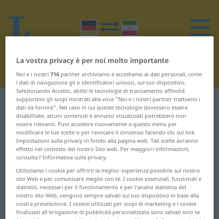
La vostra privacy è per noi molto importante
Noi e i nostri
716
partner archiviamo e accediamo ai dati personali, come
i dati di navigazione gli o identificatori univoci, sul tuo dispositivo.
Selezionando Accetto, abiliti le tecnologie di tracciamento affinché
supportino gli scopi mostrati alla voce "Noi e i nostri partner trattiamo i
Dizionario Tedesco-Persiano
H
dati da fornire". Nel caso in cui queste tecnologie dovessero essere
disabilitate, alcuni contenuti e annunci visualizzati potrebbero non
essere rilevanti. Puoi accedere nuovamente a questo menu per
Parole in tedesco che iniziano
modificare le tue scelte o per revocare il consenso facendo clic sul link
Impostazioni sulla privacy in fondo alla pagina web. Tali scelte avranno
con H
effetto nel contesto del nostro Sito web. Per maggiori informazioni,
consulta l'Informativa sulla privacy.
H-Milch ... Hämorrhoiden
Hering ...
Utilizziamo i cookie per offrirti la miglior esperienza possibile sul nostro
sito Web e per comunicare meglio con te. I cookie essenziali, funzionali e
heruntergekommen
statistici, necessari per il funzionamento e per l’analisi statistica del
Händedruck ... Hai
nostro sito Web, vengono sempre salvati sul tuo dispositivo in base alla
herunterhandeln ... heuer
nostra preselezione. I cookie utilizzati per scopi di marketing e i cookie
Haken ... halt
finalizzati all’erogazione di pubblicità personalizzata sono salvati solo se