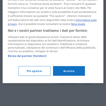
fornirlo clicca su “Continua senza accettare”. Puoi revocare In qualsiasi
falls ... Fasan
Forschung ... Fotze
momento il tuo consenso per le visite future al nostro sito Web. Per
maggiori informazioni sui cookie e sulle possibilità di personalizzazione
Fasching ... fegen
Foul ... Freibetrag
è sufficiente cliccare sul pulsante “Più opzioni”. Ulteriori indicazioni
sull’elaborazione dei dati sono disponibili nella nostra
Informativa sulla
fehlen ... Fenster
freigebig ...
privacy
. Qui è possibile invece consultare la nostra
Nota legale
.
Fremdenfeindlichkeit
Noi e i nostri partner trattiamo i dati per fornire:
Fensterbrett ... Fernweh
Utilizzare dati di geolocalizzazione precisi. Scansione attiva delle
Fremdenführer ...
caratteristiche del dispositivo ai fini dell’identificazione. Archiviare
Ferse ... fettarm
informazioni su dispositivo e/o accedervi. Pubblicità e contenuti
Frischhaltefolie
personalizzati, valutazione dei contenuti e dell’efficacia della pubblicità,
ricerche sul pubblico, sviluppo di servizi.
fettig ... Filter
Friseur ... Frühschicht
Elenco dei partner (fornitori)
Filz ... Fischer
Frühstück ... fürchten
Fischerboot ... Fleisch
Più opzioni
Accetto
fürchterlich ... Fußballspiel
Fleischbrühe ... Florist
Fußballstadion ... Futur