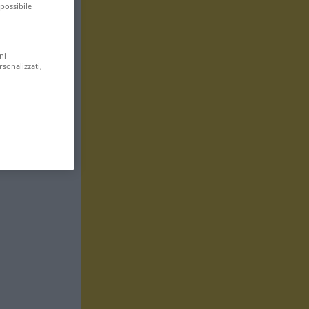
 possibile
ni
rsonalizzati,