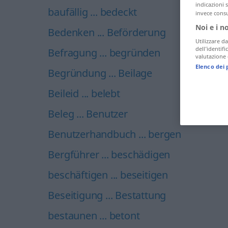
indicazioni 
baufällig ... bedeckt
invece consu
Noi e i n
Bedenken ... Beförderung
Utilizzare da
dell’identif
Befragung ... begründen
valutazione d
Elenco dei 
Begründung ... Beilage
Beileid ... belebt
Beleg ... Benutzer
Benutzerhandbuch ... bergen
Bergführer ... beschädigen
beschäftigen ... beseitigen
Beseitigung ... Bestattung
bestaunen ... betont