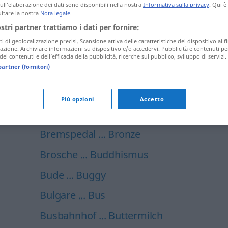
sull’elaborazione dei dati sono disponibili nella nostra
Informativa sulla privacy
. Qui è
Biergarten ... bissig
ltare la nostra
Nota legale
.
ostri partner trattiamo i dati per fornire:
bitte ... Blick
ti di geolocalizzazione precisi. Scansione attiva delle caratteristiche del dispositivo ai fi
icazione. Archiviare informazioni su dispositivo e/o accedervi. Pubblicità e contenuti pe
blicken ... Blumentopf
ei contenuti e dell’efficacia della pubblicità, ricerche sul pubblico, sviluppo di servizi.
partner (fornitori)
Bluse ... bohren
Bohrer ... Brand
Più opzioni
Accetto
Brandsalbe ... Bremslicht
Bremspedal ... Bronze
Brosche ... Buddhismus
Bude ... Buggy
Bulgare ... Bus
Busbahnhof ... Buttermilch