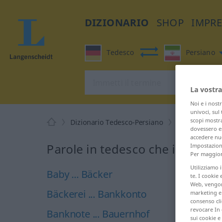
DIZIONARIO
SHOP
IMPR
Tedesco
Persiano
La vostra
Noi e i nost
univoci, sul
scopi mostra
Dizionario Tedesco-Persiano
B
dovessero es
accedere nuo
Parole in tedesco che iniziano
Impostazioni
Per maggiori
Utilizziamo 
Baby ... Bäcker
te. I cookie 
Web, vengono
Bäckerei ... Bankkonto
marketing e 
consenso cli
revocare In 
Banknote ... Bauernhof
sui cookie e 