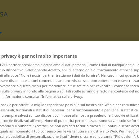
ESA
Traduci
 privacy è per noi molto importante
ri
716
partner archiviamo e accediamo ai dati personali, come i dati di navigazione gli o
 tuo dispositivo. Selezionando Accetto, abiliti le tecnologie di tracciamento affinché su
ti alla voce "Noi e i nostri partner trattiamo i dati da fornire". Nel caso in cui queste 
sere disabilitate, alcuni contenuti e annunci visualizzati potrebbero non essere rileva
vamente a questo menu per modificare le tue scelte o per revocare il consenso facendo
 con B
 sulla privacy in fondo alla pagina web. Tali scelte avranno effetto nel contesto del n
 informazioni, consulta l'Informativa sulla privacy.
i cookie per offrirti la miglior esperienza possibile sul nostro sito Web e per comunic
Betonung ... Bettzeug
essenziali, funzionali e statistici, necessari per il funzionamento e per l’analisi statistica
 sempre salvati sul tuo dispositivo in base alla nostra preselezione. I cookie utilizzati
beugen ... bewölkt
i cookie finalizzati all’erogazione di pubblicità personalizzata sono salvati solo se forni
ccando sul pulsante “Accetto”. Se non desideri fornirlo clicca su “Continua senza acce
qualsiasi momento il tuo consenso per le visite future al nostro sito Web. Per maggio
bewohnen ... Bier
sulle possibilità di personalizzazione è sufficiente cliccare sul pulsante “Più opzioni”. U