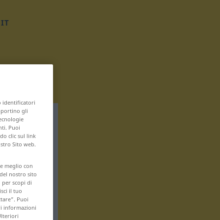
IT
 identificatori
pportino gli
tecnologie
nti. Puoi
 clic sul link
ostro Sito web.
are meglio con
 del nostro sito
 per scopi di
sci il tuo
ttare”. Puoi
ri informazioni
lteriori