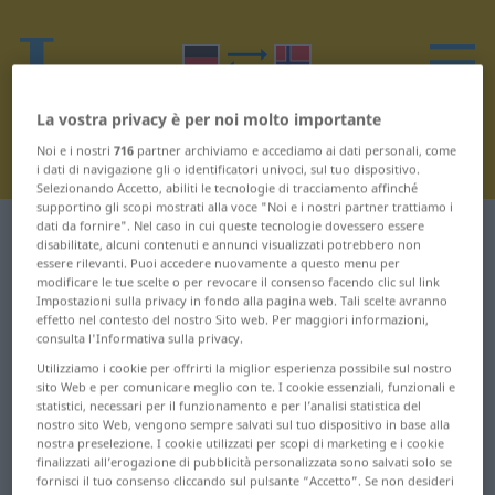
La vostra privacy è per noi molto importante
Noi e i nostri
716
partner archiviamo e accediamo ai dati personali, come
i dati di navigazione gli o identificatori univoci, sul tuo dispositivo.
Selezionando Accetto, abiliti le tecnologie di tracciamento affinché
supportino gli scopi mostrati alla voce "Noi e i nostri partner trattiamo i
dati da fornire". Nel caso in cui queste tecnologie dovessero essere
Dizionario Tedesco-Norvegese
C
8
disabilitate, alcuni contenuti e annunci visualizzati potrebbero non
essere rilevanti. Puoi accedere nuovamente a questo menu per
modificare le tue scelte o per revocare il consenso facendo clic sul link
Parole in tedesco che iniziano
Impostazioni sulla privacy in fondo alla pagina web. Tali scelte avranno
effetto nel contesto del nostro Sito web. Per maggiori informazioni,
con C – City ... Computer
consulta l'Informativa sulla privacy.
Utilizziamo i cookie per offrirti la miglior esperienza possibile sul nostro
City
Cocktailtomate
sito Web e per comunicare meglio con te. I cookie essenziali, funzionali e
statistici, necessari per il funzionamento e per l’analisi statistica del
nostro sito Web, vengono sempre salvati sul tuo dispositivo in base alla
clever
Code
nostra preselezione. I cookie utilizzati per scopi di marketing e i cookie
finalizzati all’erogazione di pubblicità personalizzata sono salvati solo se
Clown
Cola
fornisci il tuo consenso cliccando sul pulsante “Accetto”. Se non desideri