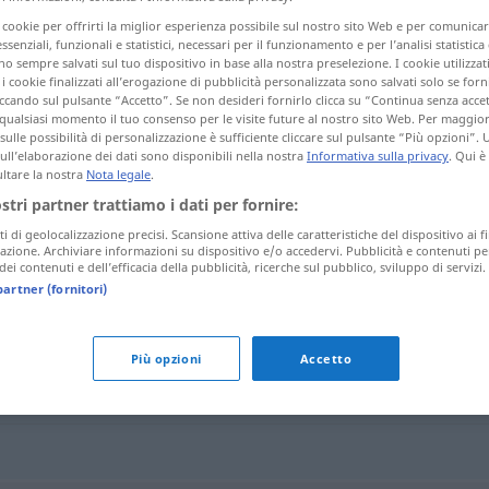
i cookie per offrirti la miglior esperienza possibile sul nostro sito Web e per comunic
essenziali, funzionali e statistici, necessari per il funzionamento e per l’analisi statistica
 sempre salvati sul tuo dispositivo in base alla nostra preselezione. I cookie utilizzati
i cookie finalizzati all’erogazione di pubblicità personalizzata sono salvati solo se forni
tagli)
ccando sul pulsante “Accetto”. Se non desideri fornirlo clicca su “Continua senza acce
qualsiasi momento il tuo consenso per le visite future al nostro sito Web. Per maggio
sulle possibilità di personalizzazione è sufficiente cliccare sul pulsante “Più opzioni”. U
sull’elaborazione dei dati sono disponibili nella nostra
Informativa sulla privacy
. Qui è
ltare la nostra
Nota legale
.
ostri partner trattiamo i dati per fornire:
ti di geolocalizzazione precisi. Scansione attiva delle caratteristiche del dispositivo ai fi
Spitzenkraft
icazione. Archiviare informazioni su dispositivo e/o accedervi. Pubblicità e contenuti pe
ei contenuti e dell’efficacia della pubblicità, ricerche sul pubblico, sviluppo di servizi.
partner (fornitori)
Più opzioni
Accetto