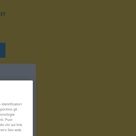
IT
 identificatori
pportino gli
tecnologie
nti. Puoi
 clic sul link
ostro Sito web.