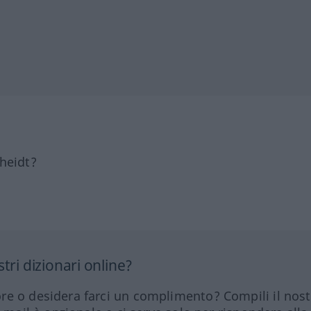
heidt?
tri dizionari online?
re o desidera farci un complimento? Compili il nos