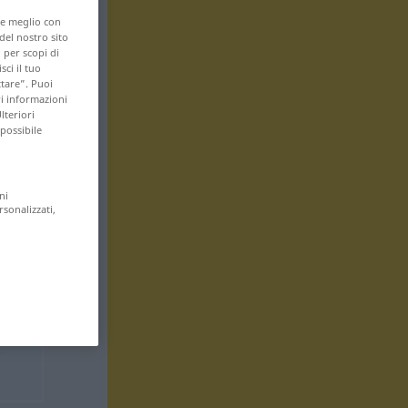
are meglio con
 del nostro sito
 per scopi di
sci il tuo
ttare”. Puoi
ri informazioni
lteriori
 possibile
ni
rsonalizzati,