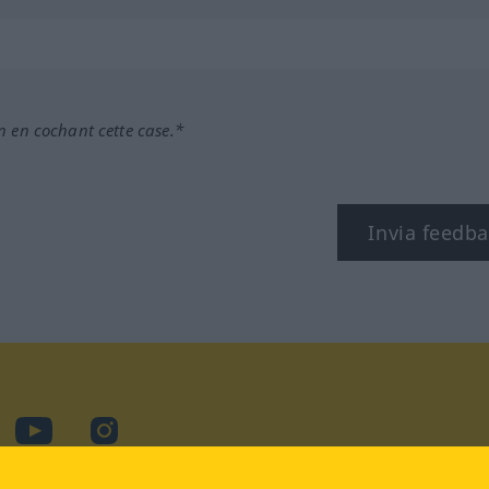
n en cochant cette case.*
Invia feedb
cebook
YouTube
Instagram