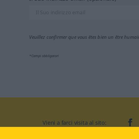
Veuillez confirmer que vous êtes bien un être humai
*Campi obbligatori
Vieni a farci visita al sito:
fa