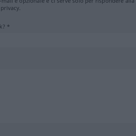
e-mail è opzionale e ci serve solo per rispondere alla
 privacy.
k? *