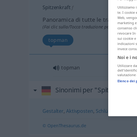
Spitzenkraft
f
Utilizziamo 
te. I cookie 
Web, vengono
Panoramica di tutte le traduzion
marketing e 
(Fai clic sulla/Tocca traduzione per maggiori det
consenso cli
revocare In 
sui cookie e 
topman
indicazioni 
invece consu
Noi e i n
Utilizzare da
topman
dell’identif
valutazione d
Elenco dei 
Sinonimi per "Spitzenkraft"
Gestalter
,
Aktivposten
,
Schlüsselfigur
© OpenThesaurus.de