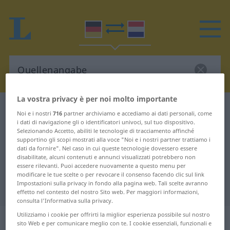
La vostra privacy è per noi molto importante
Dizionario Tedesco-Neerlandese
Quellenangabe
Noi e i nostri
716
partner archiviamo e accediamo ai dati personali, come
i dati di navigazione gli o identificatori univoci, sul tuo dispositivo.
Traduzione Tedesco-Neerlandese
Selezionando Accetto, abiliti le tecnologie di tracciamento affinché
per "Quellenangabe"
supportino gli scopi mostrati alla voce "Noi e i nostri partner trattiamo i
dati da fornire". Nel caso in cui queste tecnologie dovessero essere
disabilitate, alcuni contenuti e annunci visualizzati potrebbero non
essere rilevanti. Puoi accedere nuovamente a questo menu per
"Quellenangabe" traduzione
modificare le tue scelte o per revocare il consenso facendo clic sul link
Impostazioni sulla privacy in fondo alla pagina web. Tali scelte avranno
Neerlandese
effetto nel contesto del nostro Sito web. Per maggiori informazioni,
consulta l'Informativa sulla privacy.
Utilizziamo i cookie per offrirti la miglior esperienza possibile sul nostro
„Quellenangabe“
: Femininum,
sito Web e per comunicare meglio con te. I cookie essenziali, funzionali e