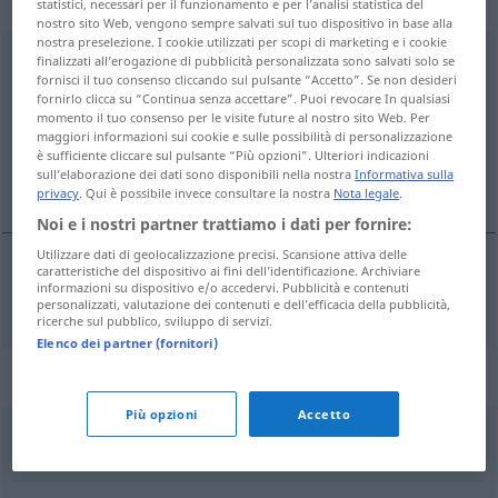
weiblich
statistici, necessari per il funzionamento e per l’analisi statistica del
nostro sito Web, vengono sempre salvati sul tuo dispositivo in base alla
nostra preselezione. I cookie utilizzati per scopi di marketing e i cookie
Quellenangabe
finalizzati all’erogazione di pubblicità personalizzata sono salvati solo se
f
fornisci il tuo consenso cliccando sul pulsante “Accetto”. Se non desideri
fornirlo clicca su “Continua senza accettare”. Puoi revocare In qualsiasi
Panoramica di tutte le traduzion
momento il tuo consenso per le visite future al nostro sito Web. Per
(Fai clic sulla/Tocca traduzione per maggiori dettagli)
maggiori informazioni sui cookie e sulle possibilità di personalizzazione
è sufficiente cliccare sul pulsante “Più opzioni”. Ulteriori indicazioni
sull’elaborazione dei dati sono disponibili nella nostra
Informativa sulla
bronvermelding
privacy
. Qui è possibile invece consultare la nostra
Nota legale
.
Noi e i nostri partner trattiamo i dati per fornire:
Utilizzare dati di geolocalizzazione precisi. Scansione attiva delle
caratteristiche del dispositivo ai fini dell’identificazione. Archiviare
informazioni su dispositivo e/o accedervi. Pubblicità e contenuti
bronvermelding
Quellenangabe
personalizzati, valutazione dei contenuti e dell’efficacia della pubblicità,
ricerche sul pubblico, sviluppo di servizi.
Elenco dei partner (fornitori)
Sinonimi per "Quellenangabe"
Più opzioni
Accetto
Beleg(stelle)
,
Referenz