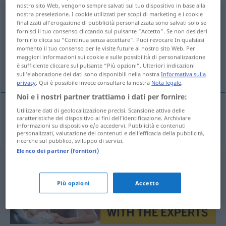
nostro sito Web, vengono sempre salvati sul tuo dispositivo in base alla
Krümmungsradius
nostra preselezione. I cookie utilizzati per scopi di marketing e i cookie
m
<
Krümmungsradius
;
-radien
>
finalizzati all’erogazione di pubblicità personalizzata sono salvati solo se
fornisci il tuo consenso cliccando sul pulsante “Accetto”. Se non desideri
Panoramica di tutte le traduzion
fornirlo clicca su “Continua senza accettare”. Puoi revocare In qualsiasi
(Fai clic sulla/Tocca traduzione per maggiori dettagli)
momento il tuo consenso per le visite future al nostro sito Web. Per
maggiori informazioni sui cookie e sulle possibilità di personalizzazione
è sufficiente cliccare sul pulsante “Più opzioni”. Ulteriori indicazioni
raggio di curvatura
sull’elaborazione dei dati sono disponibili nella nostra
Informativa sulla
privacy
. Qui è possibile invece consultare la nostra
Nota legale
.
Noi e i nostri partner trattiamo i dati per fornire:
Utilizzare dati di geolocalizzazione precisi. Scansione attiva delle
caratteristiche del dispositivo ai fini dell’identificazione. Archiviare
raggio
m
di
curvatura
Krümmungsradius
informazioni su dispositivo e/o accedervi. Pubblicità e contenuti
personalizzati, valutazione dei contenuti e dell’efficacia della pubblicità,
ricerche sul pubblico, sviluppo di servizi.
Elenco dei partner (fornitori)
Più opzioni
Accetto