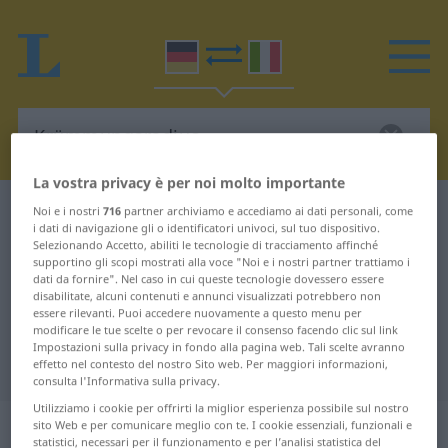
La vostra privacy è per noi molto importante
Dizionario Tedesco-Italiano
Krümmungsradius
Noi e i nostri
716
partner archiviamo e accediamo ai dati personali, come
i dati di navigazione gli o identificatori univoci, sul tuo dispositivo.
Traduzione Tedesco-Italiano per
Selezionando Accetto, abiliti le tecnologie di tracciamento affinché
supportino gli scopi mostrati alla voce "Noi e i nostri partner trattiamo i
"Krümmungsradius"
dati da fornire". Nel caso in cui queste tecnologie dovessero essere
disabilitate, alcuni contenuti e annunci visualizzati potrebbero non
essere rilevanti. Puoi accedere nuovamente a questo menu per
modificare le tue scelte o per revocare il consenso facendo clic sul link
"Krümmungsradius" traduzione
Impostazioni sulla privacy in fondo alla pagina web. Tali scelte avranno
Italiano
effetto nel contesto del nostro Sito web. Per maggiori informazioni,
consulta l'Informativa sulla privacy.
Utilizziamo i cookie per offrirti la miglior esperienza possibile sul nostro
„Krümmungsradius“
: Maskulinum
sito Web e per comunicare meglio con te. I cookie essenziali, funzionali e
statistici, necessari per il funzionamento e per l’analisi statistica del