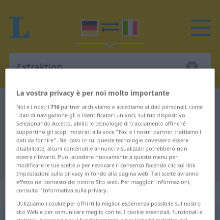
La vostra privacy è per noi molto importante
Dizionario Tedesco-Italiano
Extraktion
Noi e i nostri
716
partner archiviamo e accediamo ai dati personali, come
i dati di navigazione gli o identificatori univoci, sul tuo dispositivo.
Traduzione Tedesco-Italiano per
Selezionando Accetto, abiliti le tecnologie di tracciamento affinché
supportino gli scopi mostrati alla voce "Noi e i nostri partner trattiamo i
"Extraktion"
dati da fornire". Nel caso in cui queste tecnologie dovessero essere
disabilitate, alcuni contenuti e annunci visualizzati potrebbero non
essere rilevanti. Puoi accedere nuovamente a questo menu per
"Extraktion" traduzione Italiano
modificare le tue scelte o per revocare il consenso facendo clic sul link
Impostazioni sulla privacy in fondo alla pagina web. Tali scelte avranno
effetto nel contesto del nostro Sito web. Per maggiori informazioni,
„Extraktion“
: Femininum
consulta l'Informativa sulla privacy.
Utilizziamo i cookie per offrirti la miglior esperienza possibile sul nostro
sito Web e per comunicare meglio con te. I cookie essenziali, funzionali e
Extraktion
f
<
Extraktion
;
-en
>
MED
CHEM