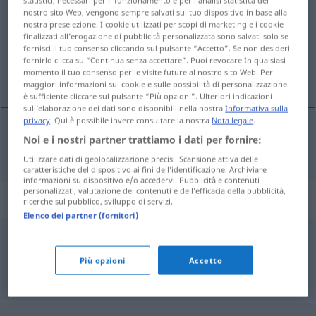
statistici, necessari per il funzionamento e per l’analisi statistica del
nostro sito Web, vengono sempre salvati sul tuo dispositivo in base alla
nostra preselezione. I cookie utilizzati per scopi di marketing e i cookie
Panoramica di tutte le traduzion
finalizzati all’erogazione di pubblicità personalizzata sono salvati solo se
(Fai clic sulla/Tocca traduzione per maggiori dettagli)
fornisci il tuo consenso cliccando sul pulsante “Accetto”. Se non desideri
fornirlo clicca su “Continua senza accettare”. Puoi revocare In qualsiasi
momento il tuo consenso per le visite future al nostro sito Web. Per
estrazione
maggiori informazioni sui cookie e sulle possibilità di personalizzazione
è sufficiente cliccare sul pulsante “Più opzioni”. Ulteriori indicazioni
sull’elaborazione dei dati sono disponibili nella nostra
Informativa sulla
privacy
. Qui è possibile invece consultare la nostra
Nota legale
.
Noi e i nostri partner trattiamo i dati per fornire:
estrazione
f
Extraktion
Utilizzare dati di geolocalizzazione precisi. Scansione attiva delle
caratteristiche del dispositivo ai fini dell’identificazione. Archiviare
informazioni su dispositivo e/o accedervi. Pubblicità e contenuti
personalizzati, valutazione dei contenuti e dell’efficacia della pubblicità,
Sinonimi per "Extraktion"
ricerche sul pubblico, sviluppo di servizi.
Elenco dei partner (fornitori)
Auszug
,
Entzug
,
Entziehung
,
Extrakt
Più opzioni
Accetto
© OpenThesaurus.de