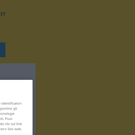
IT
 identificatori
pportino gli
tecnologie
nti. Puoi
 clic sul link
ostro Sito web.