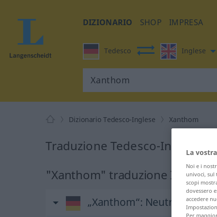
DIZIONARIO
SHOP
IMPRESA
Tedesco
Inglese
Dizionario Tedesco-Inglese
Xanthom
Traduzione Tedesco-Inglese p
La vostra
Noi e i nost
"Xanthom" traduzione Inglese
univoci, sul
scopi mostra
dovessero es
„Xanthom“
: Neutrum
accedere nuo
Impostazioni
Per maggiori