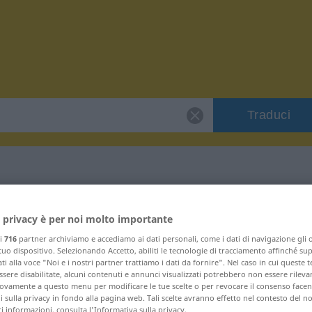
Traduci
er "Xanthom"
 privacy è per noi molto importante
ri
716
partner archiviamo e accediamo ai dati personali, come i dati di navigazione gli o
 tuo dispositivo. Selezionando Accetto, abiliti le tecnologie di tracciamento affinché su
ti alla voce "Noi e i nostri partner trattiamo i dati da fornire". Nel caso in cui queste 
sere disabilitate, alcuni contenuti e annunci visualizzati potrebbero non essere rileva
vamente a questo menu per modificare le tue scelte o per revocare il consenso facendo
 sulla privacy in fondo alla pagina web. Tali scelte avranno effetto nel contesto del n
 informazioni, consulta l'Informativa sulla privacy.