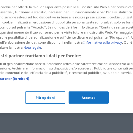
me
>
i cookie per offrirti la miglior esperienza possibile sul nostro sito Web e per comunic
essenziali, funzionali e statistici, necessari per il funzionamento e per l’analisi statistica
 sempre salvati sul tuo dispositivo in base alla nostra preselezione. I cookie utilizzati
i cookie finalizzati all’erogazione di pubblicità personalizzata sono salvati solo se forni
tagli)
ccando sul pulsante “Accetto”. Se non desideri fornirlo clicca su “Continua senza acce
qualsiasi momento il tuo consenso per le visite future al nostro sito Web. Per maggio
sulle possibilità di personalizzazione è sufficiente cliccare sul pulsante “Più opzioni”. U
sull’elaborazione dei dati sono disponibili nella nostra
Informativa sulla privacy
. Qui è
ltare la nostra
Nota legale
.
ostri partner trattiamo i dati per fornire:
ti di geolocalizzazione precisi. Scansione attiva delle caratteristiche del dispositivo ai fi
Xanthom
Gelbknoten der Haut
MED
icazione. Archiviare informazioni su dispositivo e/o accedervi. Pubblicità e contenuti pe
ei contenuti e dell’efficacia della pubblicità, ricerche sul pubblico, sviluppo di servizi.
partner (fornitori)
Più opzioni
Accetto