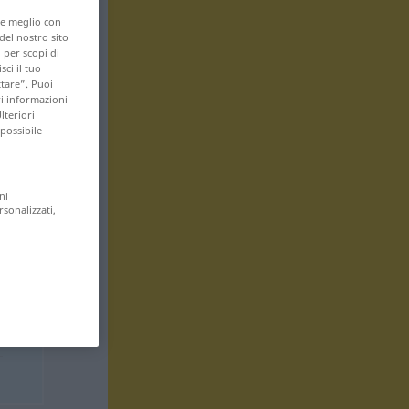
are meglio con
 del nostro sito
 per scopi di
sci il tuo
ttare”. Puoi
ri informazioni
lteriori
 possibile
ni
rsonalizzati,