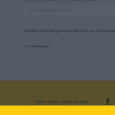
Veuillez confirmer que vous êtes bien un être humai
*Campi obbligatori
Vieni a farci visita al sito:
fa