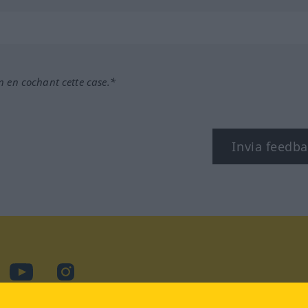
n en cochant cette case.*
Invia feedb
cebook
YouTube
Instagram