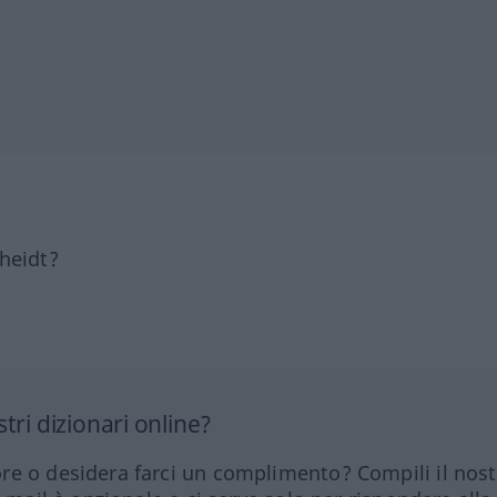
heidt?
tri dizionari online?
re o desidera farci un complimento? Compili il nos