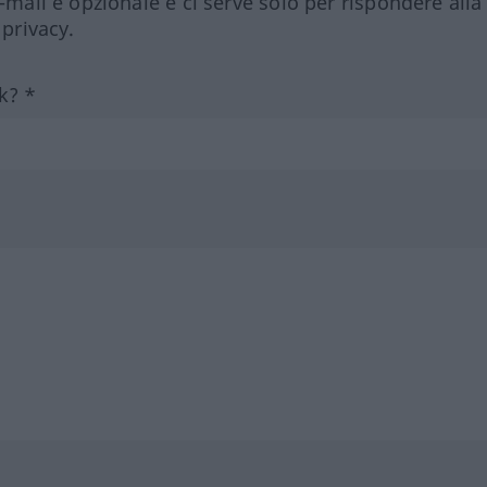
e-mail è opzionale e ci serve solo per rispondere alla
 privacy.
k? *