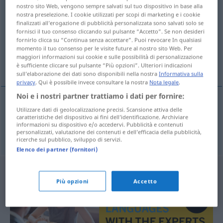
nostro sito Web, vengono sempre salvati sul tuo dispositivo in base alla
nostra preselezione. I cookie utilizzati per scopi di marketing e i cookie
Panoramica di tutte le traduzion
finalizzati all’erogazione di pubblicità personalizzata sono salvati solo se
(Fai clic sulla/Tocca traduzione per maggiori dettagli)
fornisci il tuo consenso cliccando sul pulsante “Accetto”. Se non desideri
fornirlo clicca su “Continua senza accettare”. Puoi revocare In qualsiasi
momento il tuo consenso per le visite future al nostro sito Web. Per
surreptitiousness, furtiveness, stealthiness,
maggiori informazioni sui cookie e sulle possibilità di personalizzazione
slyness
è sufficiente cliccare sul pulsante “Più opzioni”. Ulteriori indicazioni
sull’elaborazione dei dati sono disponibili nella nostra
Informativa sulla
privacy
. Qui è possibile invece consultare la nostra
Nota legale
.
Noi e i nostri partner trattiamo i dati per fornire:
Utilizzare dati di geolocalizzazione precisi. Scansione attiva delle
surreptitiousness
,
furtiveness
, stealth(iness),
caratteristiche del dispositivo ai fini dell’identificazione. Archiviare
informazioni su dispositivo e/o accedervi. Pubblicità e contenuti
slyness
Verstohlenheit
personalizzati, valutazione dei contenuti e dell’efficacia della pubblicità,
ricerche sul pubblico, sviluppo di servizi.
Elenco dei partner (fornitori)
Più opzioni
Accetto