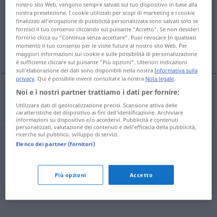
nostro sito Web, vengono sempre salvati sul tuo dispositivo in base alla
nostra preselezione. I cookie utilizzati per scopi di marketing e i cookie
Panoramica di tutte le traduzion
finalizzati all’erogazione di pubblicità personalizzata sono salvati solo se
(Fai clic sulla/Tocca traduzione per maggiori dettagli)
fornisci il tuo consenso cliccando sul pulsante “Accetto”. Se non desideri
fornirlo clicca su “Continua senza accettare”. Puoi revocare In qualsiasi
momento il tuo consenso per le visite future al nostro sito Web. Per
potsherd
maggiori informazioni sui cookie e sulle possibilità di personalizzazione
è sufficiente cliccare sul pulsante “Più opzioni”. Ulteriori indicazioni
sull’elaborazione dei dati sono disponibili nella nostra
Informativa sulla
privacy
. Qui è possibile invece consultare la nostra
Nota legale
.
Noi e i nostri partner trattiamo i dati per fornire:
potsherd
Topfscherbe
Utilizzare dati di geolocalizzazione precisi. Scansione attiva delle
caratteristiche del dispositivo ai fini dell’identificazione. Archiviare
informazioni su dispositivo e/o accedervi. Pubblicità e contenuti
personalizzati, valutazione dei contenuti e dell’efficacia della pubblicità,
ricerche sul pubblico, sviluppo di servizi.
Elenco dei partner (fornitori)
Più opzioni
Accetto