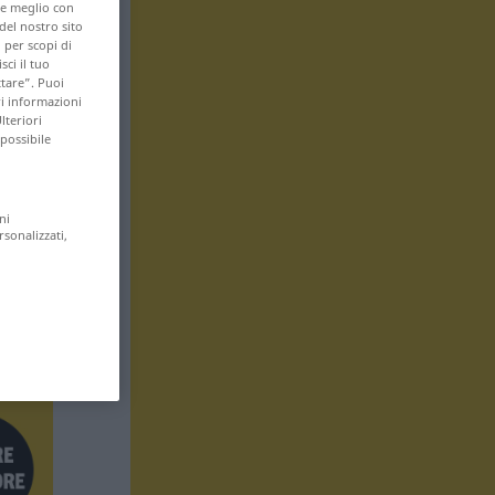
are meglio con
 del nostro sito
 per scopi di
sci il tuo
ttare”. Puoi
ri informazioni
lteriori
 possibile
ni
rsonalizzati,