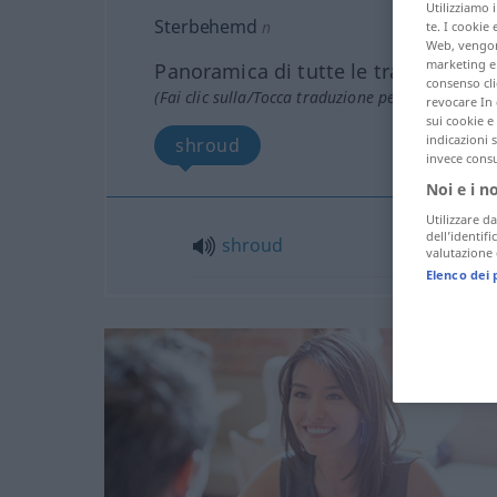
Utilizziamo 
Sterbehemd
n
te. I cookie 
Web, vengono
marketing e 
Panoramica di tutte le traduzion
consenso cli
(Fai clic sulla/Tocca traduzione per maggiori det
revocare In 
sui cookie e 
indicazioni 
shroud
invece consu
Noi e i n
Utilizzare da
dell’identif
shroud
valutazione d
Elenco dei 