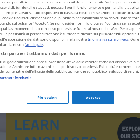
i cookie per offrirti la miglior esperienza possibile sul nostro sito Web e per comunic
essenziali, funzionali e statistici, necessari per il funzionamento e per l’analisi statistica
 sempre salvati sul tuo dispositivo in base alla nostra preselezione. I cookie utilizzati
i cookie finalizzati all’erogazione di pubblicità personalizzata sono salvati solo se forni
ccando sul pulsante “Accetto”. Se non desideri fornirlo clicca su “Continua senza acce
tagli)
qualsiasi momento il tuo consenso per le visite future al nostro sito Web. Per maggio
sulle possibilità di personalizzazione è sufficiente cliccare sul pulsante “Più opzioni”. U
sull’elaborazione dei dati sono disponibili nella nostra
Informativa sulla privacy
. Qui è
ltare la nostra
Nota legale
.
ostri partner trattiamo i dati per fornire:
ti di geolocalizzazione precisi. Scansione attiva delle caratteristiche del dispositivo ai fi
icazione. Archiviare informazioni su dispositivo e/o accedervi. Pubblicità e contenuti pe
Sterbehemd
ei contenuti e dell’efficacia della pubblicità, ricerche sul pubblico, sviluppo di servizi.
partner (fornitori)
Più opzioni
Accetto