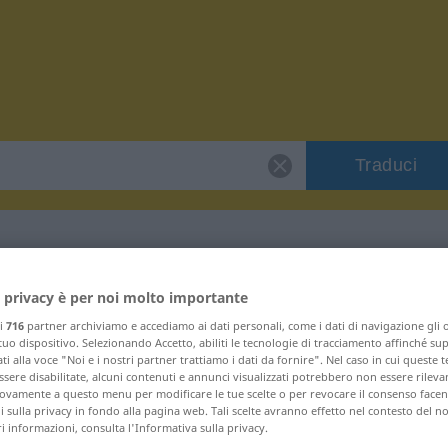
Traduci
er "Sterbehemd"
 privacy è per noi molto importante
ri
716
partner archiviamo e accediamo ai dati personali, come i dati di navigazione gli o
 tuo dispositivo. Selezionando Accetto, abiliti le tecnologie di tracciamento affinché su
se
ti alla voce "Noi e i nostri partner trattiamo i dati da fornire". Nel caso in cui queste 
sere disabilitate, alcuni contenuti e annunci visualizzati potrebbero non essere rileva
vamente a questo menu per modificare le tue scelte o per revocare il consenso facendo
 sulla privacy in fondo alla pagina web. Tali scelte avranno effetto nel contesto del n
 informazioni, consulta l'Informativa sulla privacy.