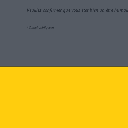
Veuillez confirmer que vous êtes bien un être humai
*Campi obbligatori
Vieni a farci visita al sito:
fa
Langenscheidt