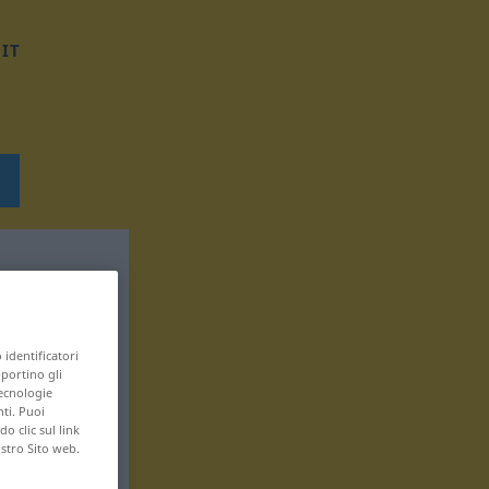
IT
 identificatori
pportino gli
tecnologie
nti. Puoi
 clic sul link
ostro Sito web.