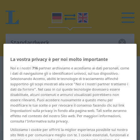
La vostra privacy è per noi molto importante
Dizionario Tedesco-Inglese
Standardwerk
Noi e i nostri
716
partner archiviamo e accediamo ai dati personali, come
i dati di navigazione gli o identificatori univoci, sul tuo dispositivo.
Traduzione Tedesco-Inglese per
Selezionando Accetto, abiliti le tecnologie di tracciamento affinché
supportino gli scopi mostrati alla voce "Noi e i nostri partner trattiamo i
"Standardwerk"
dati da fornire". Nel caso in cui queste tecnologie dovessero essere
disabilitate, alcuni contenuti e annunci visualizzati potrebbero non
essere rilevanti. Puoi accedere nuovamente a questo menu per
"Standardwerk" traduzione Inglese
modificare le tue scelte o per revocare il consenso facendo clic sul link
Impostazioni sulla privacy in fondo alla pagina web. Tali scelte avranno
effetto nel contesto del nostro Sito web. Per maggiori informazioni,
„Standardwerk“
: Neutrum
consulta l'Informativa sulla privacy.
Utilizziamo i cookie per offrirti la miglior esperienza possibile sul nostro
sito Web e per comunicare meglio con te. I cookie essenziali, funzionali e
Standardwerk
n