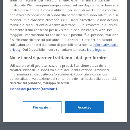
statistici, necessari per il funzionamento e per l’analisi statistica del
nostro sito Web, vengono sempre salvati sul tuo dispositivo in base alla
Panoramica di tutte le traduzion
nostra preselezione. I cookie utilizzati per scopi di marketing e i cookie
finalizzati all’erogazione di pubblicità personalizzata sono salvati solo se
(Fai clic sulla/Tocca traduzione per maggiori dettagli)
fornisci il tuo consenso cliccando sul pulsante “Accetto”. Se non desideri
fornirlo clicca su “Continua senza accettare”. Puoi revocare In qualsiasi
standard work
momento il tuo consenso per le visite future al nostro sito Web. Per
maggiori informazioni sui cookie e sulle possibilità di personalizzazione
è sufficiente cliccare sul pulsante “Più opzioni”. Ulteriori indicazioni
sull’elaborazione dei dati sono disponibili nella nostra
Informativa sulla
privacy
. Qui è possibile invece consultare la nostra
Nota legale
.
Noi e i nostri partner trattiamo i dati per fornire:
standard
(work)
Standardwerk
LIT
Utilizzare dati di geolocalizzazione precisi. Scansione attiva delle
caratteristiche del dispositivo ai fini dell’identificazione. Archiviare
informazioni su dispositivo e/o accedervi. Pubblicità e contenuti
personalizzati, valutazione dei contenuti e dell’efficacia della pubblicità,
Sinonimi per "Standardwerk"
ricerche sul pubblico, sviluppo di servizi.
Elenco dei partner (fornitori)
Referenz
Più opzioni
Accetto
© OpenThesaurus.de