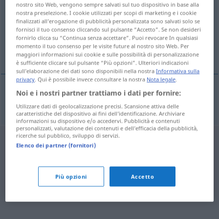
nostro sito Web, vengono sempre salvati sul tuo dispositivo in base alla
nostra preselezione. I cookie utilizzati per scopi di marketing e i cookie
Panoramica di tutte le traduzion
finalizzati all’erogazione di pubblicità personalizzata sono salvati solo se
(Fai clic sulla/Tocca traduzione per maggiori dettagli)
fornisci il tuo consenso cliccando sul pulsante “Accetto”. Se non desideri
fornirlo clicca su “Continua senza accettare”. Puoi revocare In qualsiasi
momento il tuo consenso per le visite future al nostro sito Web. Per
condyloma
maggiori informazioni sui cookie e sulle possibilità di personalizzazione
è sufficiente cliccare sul pulsante “Più opzioni”. Ulteriori indicazioni
sull’elaborazione dei dati sono disponibili nella nostra
Informativa sulla
privacy
. Qui è possibile invece consultare la nostra
Nota legale
.
Noi e i nostri partner trattiamo i dati per fornire:
condyloma
Kondylom
MED
Utilizzare dati di geolocalizzazione precisi. Scansione attiva delle
caratteristiche del dispositivo ai fini dell’identificazione. Archiviare
informazioni su dispositivo e/o accedervi. Pubblicità e contenuti
personalizzati, valutazione dei contenuti e dell’efficacia della pubblicità,
ricerche sul pubblico, sviluppo di servizi.
Elenco dei partner (fornitori)
Più opzioni
Accetto