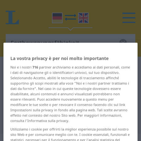
La vostra privacy è per noi molto importante
Dizionario Tedesco-Inglese
Noi e i nostri
716
partner archiviamo e accediamo ai dati personali, come
i dati di navigazione gli o identificatori univoci, sul tuo dispositivo.
Fortbewegungsfähigkeit
Selezionando Accetto, abiliti le tecnologie di tracciamento affinché
Traduzione Tedesco-Inglese per
supportino gli scopi mostrati alla voce "Noi e i nostri partner trattiamo i
dati da fornire". Nel caso in cui queste tecnologie dovessero essere
"Fortbewegungsfähigkeit"
disabilitate, alcuni contenuti e annunci visualizzati potrebbero non
essere rilevanti. Puoi accedere nuovamente a questo menu per
modificare le tue scelte o per revocare il consenso facendo clic sul link
Impostazioni sulla privacy in fondo alla pagina web. Tali scelte avranno
"Fortbewegungsfähigkeit"
effetto nel contesto del nostro Sito web. Per maggiori informazioni,
consulta l'Informativa sulla privacy.
traduzione Inglese
Utilizziamo i cookie per offrirti la miglior esperienza possibile sul nostro
sito Web e per comunicare meglio con te. I cookie essenziali, funzionali e
statistici, necessari per il funzionamento e per l’analisi statistica del