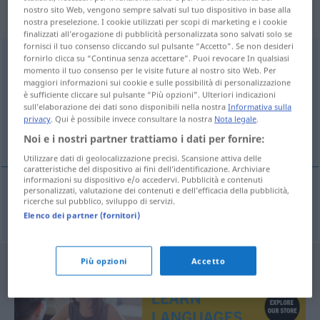
„Fortbewegungsfähigkeit“
:
nostro sito Web, vengono sempre salvati sul tuo dispositivo in base alla
Femininum
nostra preselezione. I cookie utilizzati per scopi di marketing e i cookie
finalizzati all’erogazione di pubblicità personalizzata sono salvati solo se
fornisci il tuo consenso cliccando sul pulsante “Accetto”. Se non desideri
Fortbewegungsfähigkeit
f
fornirlo clicca su “Continua senza accettare”. Puoi revocare In qualsiasi
momento il tuo consenso per le visite future al nostro sito Web. Per
maggiori informazioni sui cookie e sulle possibilità di personalizzazione
Panoramica di tutte le traduzion
è sufficiente cliccare sul pulsante “Più opzioni”. Ulteriori indicazioni
(Fai clic sulla/Tocca traduzione per maggiori dettagli)
sull’elaborazione dei dati sono disponibili nella nostra
Informativa sulla
privacy
. Qui è possibile invece consultare la nostra
Nota legale
.
locomotive power
Noi e i nostri partner trattiamo i dati per fornire:
Utilizzare dati di geolocalizzazione precisi. Scansione attiva delle
caratteristiche del dispositivo ai fini dell’identificazione. Archiviare
informazioni su dispositivo e/o accedervi. Pubblicità e contenuti
personalizzati, valutazione dei contenuti e dell’efficacia della pubblicità,
ricerche sul pubblico, sviluppo di servizi.
locomotive
power
Fortbewegungsfähigkeit
Elenco dei partner (fornitori)
Più opzioni
Accetto