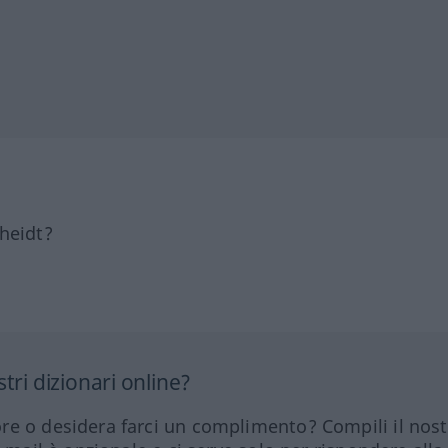
heidt?
tri dizionari online?
re o desidera farci un complimento? Compili il nos