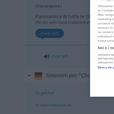
Chorempore
f
Utilizziamo 
te. I cookie 
Web, vengono
Panoramica di tutte le traduzion
marketing e 
(Fai clic sulla/Tocca traduzione per maggiori det
consenso cli
revocare In 
sui cookie e 
choir loft
indicazioni 
invece consu
Noi e i n
Utilizzare da
choir
loft
dell’identif
valutazione d
Elenco dei 
Sinonimi per "Chorempore
Orgelchor
© OpenThesaurus.de