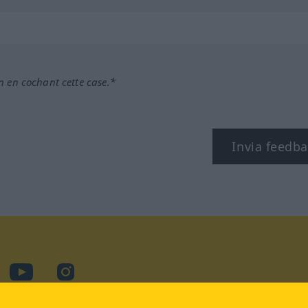
n en cochant cette case.*
Invia feedb
cebook
YouTube
Instagram