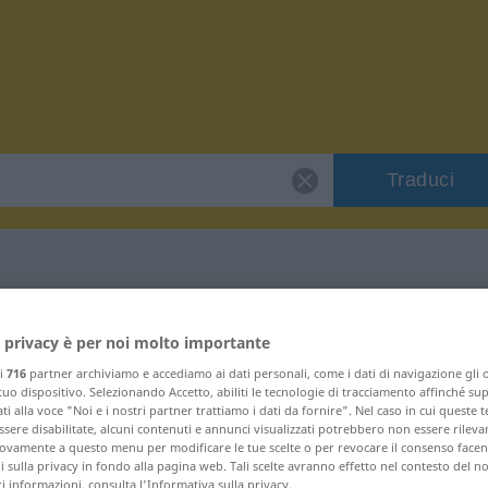
Traduci
per "Chorempore"
 privacy è per noi molto importante
ri
716
partner archiviamo e accediamo ai dati personali, come i dati di navigazione gli o
ese
 tuo dispositivo. Selezionando Accetto, abiliti le tecnologie di tracciamento affinché su
ti alla voce "Noi e i nostri partner trattiamo i dati da fornire". Nel caso in cui queste 
sere disabilitate, alcuni contenuti e annunci visualizzati potrebbero non essere rileva
vamente a questo menu per modificare le tue scelte o per revocare il consenso facendo
 sulla privacy in fondo alla pagina web. Tali scelte avranno effetto nel contesto del n
 informazioni, consulta l'Informativa sulla privacy.