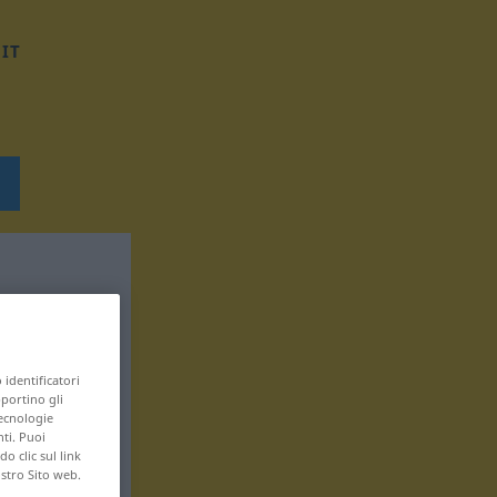
IT
 identificatori
pportino gli
tecnologie
nti. Puoi
 clic sul link
ostro Sito web.