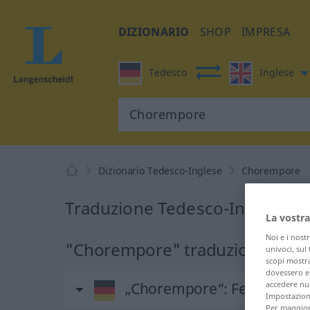
DIZIONARIO
SHOP
IMPRESA
Tedesco
Inglese
Dizionario Tedesco-Inglese
Chorempore
Traduzione Tedesco-Inglese 
La vostra
Noi e i nost
"Chorempore" traduzione Ingl
univoci, sul
scopi mostra
dovessero es
„Chorempore“
: Femininum
accedere nuo
Impostazioni
Per maggiori