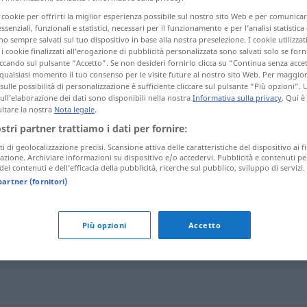
i cookie per offrirti la miglior esperienza possibile sul nostro sito Web e per comunic
essenziali, funzionali e statistici, necessari per il funzionamento e per l’analisi statistica
 sempre salvati sul tuo dispositivo in base alla nostra preselezione. I cookie utilizzati
i cookie finalizzati all’erogazione di pubblicità personalizzata sono salvati solo se forni
tagli)
ccando sul pulsante “Accetto”. Se non desideri fornirlo clicca su “Continua senza acce
qualsiasi momento il tuo consenso per le visite future al nostro sito Web. Per maggio
sulle possibilità di personalizzazione è sufficiente cliccare sul pulsante “Più opzioni”. U
sull’elaborazione dei dati sono disponibili nella nostra
Informativa sulla privacy
. Qui è
ltare la nostra
Nota legale
.
ostri partner trattiamo i dati per fornire:
ti di geolocalizzazione precisi. Scansione attiva delle caratteristiche del dispositivo ai fi
Chorempore
ARCH
icazione. Archiviare informazioni su dispositivo e/o accedervi. Pubblicità e contenuti pe
ei contenuti e dell’efficacia della pubblicità, ricerche sul pubblico, sviluppo di servizi.
partner (fornitori)
"
Più opzioni
Accetto