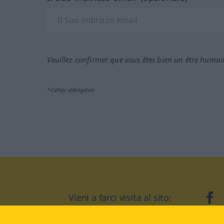
Veuillez confirmer que vous êtes bien un être humai
*Campi obbligatori
Vieni a farci visita al sito:
fa