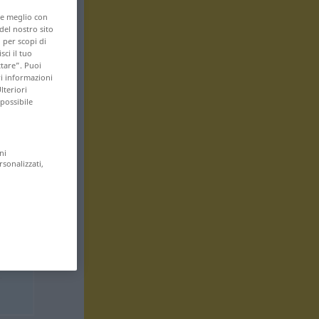
are meglio con
 del nostro sito
 per scopi di
sci il tuo
ttare”. Puoi
ri informazioni
lteriori
 possibile
ni
rsonalizzati,