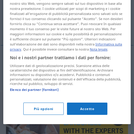
nostro sito Web, vengono sempre salvati sul tuo dispositivo in base alla
nostra preselezione. I cookie utilizzati per scopi di marketing e i cookie
Panoramica di tutte le traduzion
finalizzati all’erogazione di pubblicità personalizzata sono salvati solo se
(Fai clic sulla/Tocca traduzione per maggiori dettagli)
fornisci il tuo consenso cliccando sul pulsante “Accetto”. Se non desideri
fornirlo clicca su “Continua senza accettare”. Puoi revocare In qualsiasi
momento il tuo consenso per le visite future al nostro sito Web. Per
chancel, sanctuary
maggiori informazioni sui cookie e sulle possibilità di personalizzazione
è sufficiente cliccare sul pulsante “Più opzioni”. Ulteriori indicazioni
sull’elaborazione dei dati sono disponibili nella nostra
Informativa sulla
privacy
. Qui è possibile invece consultare la nostra
Nota legale
.
Noi e i nostri partner trattiamo i dati per fornire:
chancel
Altarraum
Utilizzare dati di geolocalizzazione precisi. Scansione attiva delle
caratteristiche del dispositivo ai fini dell’identificazione. Archiviare
informazioni su dispositivo e/o accedervi. Pubblicità e contenuti
sanctuary
Altarraum
personalizzati, valutazione dei contenuti e dell’efficacia della pubblicità,
ricerche sul pubblico, sviluppo di servizi.
Elenco dei partner (fornitori)
Più opzioni
Accetto