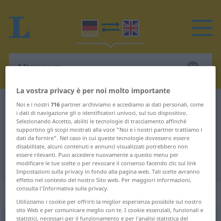
La vostra privacy è per noi molto importante
Dizionario Tedesco-Inglese
Altarraum
Noi e i nostri
716
partner archiviamo e accediamo ai dati personali, come
i dati di navigazione gli o identificatori univoci, sul tuo dispositivo.
Traduzione Tedesco-Inglese per
Selezionando Accetto, abiliti le tecnologie di tracciamento affinché
supportino gli scopi mostrati alla voce "Noi e i nostri partner trattiamo i
"Altarraum"
dati da fornire". Nel caso in cui queste tecnologie dovessero essere
disabilitate, alcuni contenuti e annunci visualizzati potrebbero non
essere rilevanti. Puoi accedere nuovamente a questo menu per
"Altarraum" traduzione Inglese
modificare le tue scelte o per revocare il consenso facendo clic sul link
Impostazioni sulla privacy in fondo alla pagina web. Tali scelte avranno
effetto nel contesto del nostro Sito web. Per maggiori informazioni,
consulta l'Informativa sulla privacy.
„Altarraum“
: Maskulinum
Utilizziamo i cookie per offrirti la miglior esperienza possibile sul nostro
sito Web e per comunicare meglio con te. I cookie essenziali, funzionali e
statistici, necessari per il funzionamento e per l’analisi statistica del
Altarraum
m