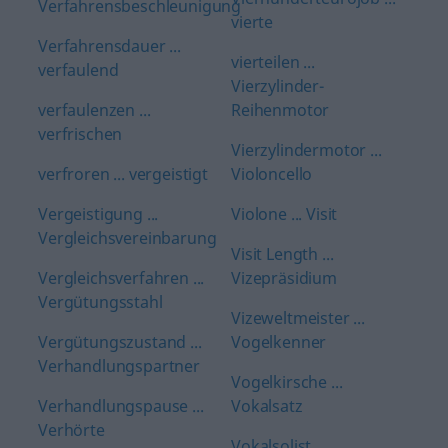
Verfahrensbeschleunigung
vierte
Verfahrensdauer ...
vierteilen ...
verfaulend
Vierzylinder-
verfaulenzen ...
Reihenmotor
verfrischen
Vierzylindermotor ...
verfroren ... vergeistigt
Violoncello
Vergeistigung ...
Violone ... Visit
Vergleichsvereinbarung
Visit Length ...
Vergleichsverfahren ...
Vizepräsidium
Vergütungsstahl
Vizeweltmeister ...
Vergütungszustand ...
Vogelkenner
Verhandlungspartner
Vogelkirsche ...
Verhandlungspause ...
Vokalsatz
Verhörte
Vokalsolist ...