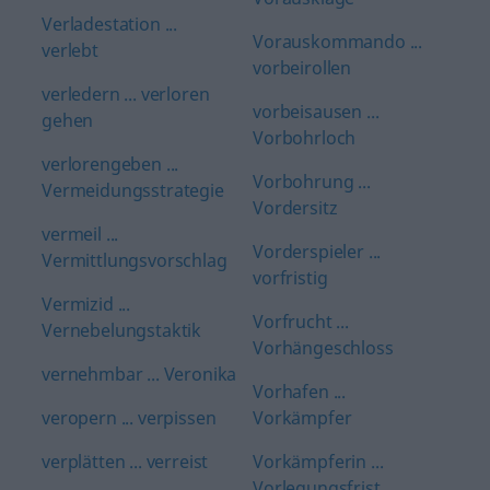
Verladestation ...
Vorauskommando ...
verlebt
vorbeirollen
verledern ... verloren
vorbeisausen ...
gehen
Vorbohrloch
verlorengeben ...
Vorbohrung ...
Vermeidungsstrategie
Vordersitz
vermeil ...
Vorderspieler ...
Vermittlungsvorschlag
vorfristig
Vermizid ...
Vorfrucht ...
Vernebelungstaktik
Vorhängeschloss
vernehmbar ... Veronika
Vorhafen ...
veropern ... verpissen
Vorkämpfer
verplätten ... verreist
Vorkämpferin ...
Vorlegungsfrist