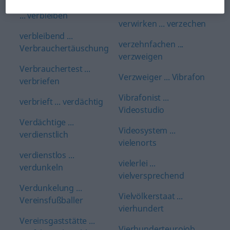
verbesserungswürdig
verwirbeln
... verbleiben
verwirken ... verzechen
verbleibend ...
verzehnfachen ...
Verbrauchertäuschung
verzweigen
Verbrauchertest ...
Verzweiger ... Vibrafon
verbriefen
Vibrafonist ...
verbrieft ... verdächtig
Videostudio
Verdächtige ...
Videosystem ...
verdienstlich
vielenorts
verdienstlos ...
vielerlei ...
verdunkeln
vielversprechend
Verdunkelung ...
Vielvölkerstaat ...
Vereinsfußballer
vierhundert
Vereinsgaststätte ...
Vierhunderteurojob ...