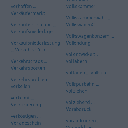
verhoffen ...
Volkskammer
Verkäufermarkt
Volkskammerwahl ...
Verkäuferschulung ...
Volkswagen®
Verkaufsniederlage
Volkswagenkonzern ...
Verkaufsniederlassung
Vollendung
... Verkehrsbüro
vollentwickelt ...
Verkehrschaos ...
volllabern
Verkehrsposten
vollladen ... Vollspur
Verkehrsproblem ...
Vollspurbahn ...
verkeilen
vollziehen
verkeimt ...
vollziehend ...
Verkörperung
Vorabdruck
verköstigen ...
vorabdrucken ...
Verladeschein
Vorausklage