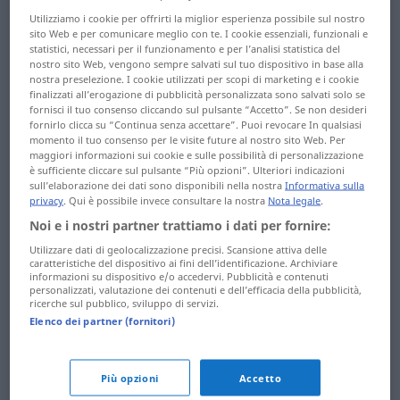
Valeurs ...
Utilizziamo i cookie per offrirti la miglior esperienza possibile sul nostro
Variationsmerkmal
Versuch ...
sito Web e per comunicare meglio con te. I cookie essenziali, funzionali e
Vertauschbarkeit
statistici, necessari per il funzionamento e per l’analisi statistica del
Variationsmöglichkeit ...
nostro sito Web, vengono sempre salvati sul tuo dispositivo in base alla
nostra preselezione. I cookie utilizzati per scopi di marketing e i cookie
Vaterschaftsklage
vertauschen ...
finalizzati all’erogazione di pubblicità personalizzata sono salvati solo se
Verteilerschlüssel
fornisci il tuo consenso cliccando sul pulsante “Accetto”. Se non desideri
Vaterschaftsnachweis
fornirlo clicca su “Continua senza accettare”. Puoi revocare In qualsiasi
... Vektorprozessor
Verteilerschrank ...
momento il tuo consenso per le visite future al nostro sito Web. Per
maggiori informazioni sui cookie e sulle possibilità di personalizzazione
vertragsähnlich
è sufficiente cliccare sul pulsante “Più opzioni”. Ulteriori indicazioni
Vektorquantisierung ...
sull’elaborazione dei dati sono disponibili nella nostra
Informativa sulla
Ventilspiel
Vertragsänderung ...
privacy
. Qui è possibile invece consultare la nostra
Nota legale
.
Vertrauenskrise
Noi e i nostri partner trattiamo i dati per fornire:
Ventilspindel ...
Utilizzare dati di geolocalizzazione precisi. Scansione attiva delle
veralbern
Vertrauenskundgebung
caratteristiche del dispositivo ai fini dell’identificazione. Archiviare
... Vertrustung
informazioni su dispositivo e/o accedervi. Pubblicità e contenuti
Veralberung ...
personalizzati, valutazione dei contenuti e dell’efficacia della pubblicità,
ricerche sul pubblico, sviluppo di servizi.
Verbalakrobatik
vertüdern ... verwaisen
Elenco dei partner (fornitori)
Verbalattacke ...
verwaist ... verwarnen
Verbesserungsvorschlag
Più opzioni
Accetto
Verwarnung ...