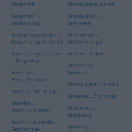
Benjaminit
Bremsschlussleuchte
Benjamiter ...
Bremsschub ...
Beobachtung
Brennwert
Beobachtungsballon ...
Brennwinde ...
Berechnungsverfahren
Briefempfänger
Berechnungszeitraum
briefen ... Brikett
... Bergbutter
Briketteimer ...
Bergdistel ...
bröckelig
Bergnelkenwurz
Bröckeligkeit ... Brookit
Bergnot ... Bergziege
Brosame ... Bruchkraft
Bergzinn ...
Bruchkraut ...
Berührungsangst
Brühkessel
Berührungsbereich ...
Brühmalz ...
Berufsschule