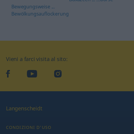
Bewegungsweise ...
Bewölkungsauflockerung
Vieni a farci visita al sito:
facebook
YouTube
Instagram
Langenscheidt
CONDIZIONI D'USO