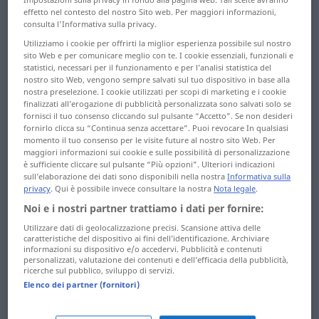
Badebekleidung ...
effetto nel contesto del nostro Sito web. Per maggiori informazioni,
Bänderung
Bibeldruckpapier ...
consulta l'Informativa sulla privacy.
biegbar
Utilizziamo i cookie per offrirti la miglior esperienza possibile sul nostro
Bänderzerrung ...
sito Web e per comunicare meglio con te. I cookie essenziali, funzionali e
Bagatellschuld
Biegbarkeit ... Bierkrug
statistici, necessari per il funzionamento e per l’analisi statistica del
nostro sito Web, vengono sempre salvati sul tuo dispositivo in base alla
nostra preselezione. I cookie utilizzati per scopi di marketing e i cookie
Bagatellsteuer ...
Bierkutscher ... bilateral
finalizzati all’erogazione di pubblicità personalizzata sono salvati solo se
Bahnradius
fornisci il tuo consenso cliccando sul pulsante “Accetto”. Se non desideri
Bilch ... Bildjournalist
fornirlo clicca su “Continua senza accettare”. Puoi revocare In qualsiasi
Bahnräumer ...
momento il tuo consenso per le visite future al nostro sito Web. Per
Bildkalender ...
maggiori informazioni sui cookie e sulle possibilità di personalizzazione
bakteriologisch
è sufficiente cliccare sul pulsante “Più opzioni”. Ulteriori indicazioni
Bildungseifer
sull’elaborazione dei dati sono disponibili nella nostra
Informativa sulla
Bakteriolyse ...
privacy
. Qui è possibile invece consultare la nostra
Nota legale
.
bildungseifrig ...
Ballannahme
Noi e i nostri partner trattiamo i dati per fornire:
Billeteuse
Utilizzare dati di geolocalizzazione precisi. Scansione attiva delle
Ballarbeit ... Balltoilette
caratteristiche del dispositivo ai fini dell’identificazione. Archiviare
Billett ... Binderin
informazioni su dispositivo e/o accedervi. Pubblicità e contenuti
Balltraining ...
personalizzati, valutazione dei contenuti e dell’efficacia della pubblicità,
bindern ... Bioenergie
ricerche sul pubblico, sviluppo di servizi.
Bandassel
Elenco dei partner (fornitori)
Bioethanol ... Biotit
Bandauflader ...