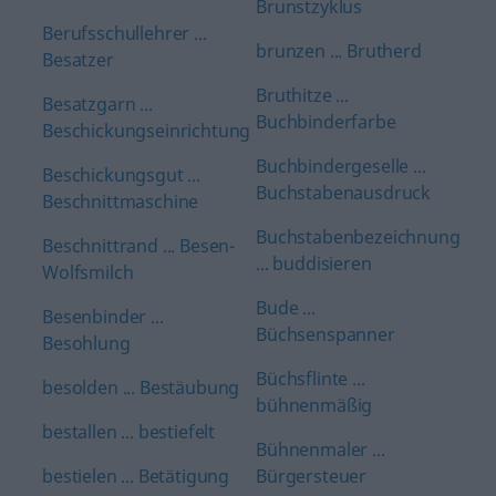
Brunstzyklus
Berufsschullehrer ...
brunzen ... Brutherd
Besatzer
Bruthitze ...
Besatzgarn ...
Buchbinderfarbe
Beschickungseinrichtung
Buchbindergeselle ...
Beschickungsgut ...
Buchstabenausdruck
Beschnittmaschine
Buchstabenbezeichnung
Beschnittrand ... Besen-
... buddisieren
Wolfsmilch
Bude ...
Besenbinder ...
Büchsenspanner
Besohlung
Büchsflinte ...
besolden ... Bestäubung
bühnenmäßig
bestallen ... bestiefelt
Bühnenmaler ...
bestielen ... Betätigung
Bürgersteuer