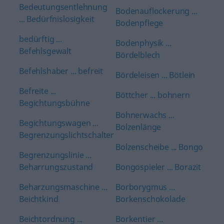
Bedeutungsentlehnung
Bodenauflockerung ...
... Bedürfnislosigkeit
Bodenpflege
bedürftig ...
Bodenphysik ...
Befehlsgewalt
Bördelblech
Befehlshaber ... befreit
Bördeleisen ... Bötlein
Befreite ...
Böttcher ... bohnern
Begichtungsbühne
Bohnerwachs ...
Begichtungswagen ...
Bolzenlänge
Begrenzungslichtschalter
Bolzenscheibe ... Bongo
Begrenzungslinie ...
Beharrungszustand
Bongospieler ... Borazit
Beharzungsmaschine ...
Borborygmus ...
Beichtkind
Borkenschokolade
Beichtordnung ...
Borkentier ...