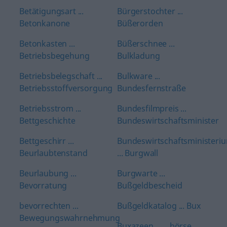
Betätigungsart ...
Bürgerstochter ...
Betonkanone
Büßerorden
Betonkasten ...
Büßerschnee ...
Betriebsbegehung
Bulkladung
Betriebsbelegschaft ...
Bulkware ...
Betriebsstoffversorgung
Bundesfernstraße
Betriebsstrom ...
Bundesfilmpreis ...
Bettgeschichte
Bundeswirtschaftsminister
Bettgeschirr ...
Bundeswirtschaftsministeri
Beurlaubtenstand
... Burgwall
Beurlaubung ...
Burgwarte ...
Bevorratung
Bußgeldbescheid
bevorrechten ...
Bußgeldkatalog ... Bux
Bewegungswahrnehmung
Buxazeen ... …börse