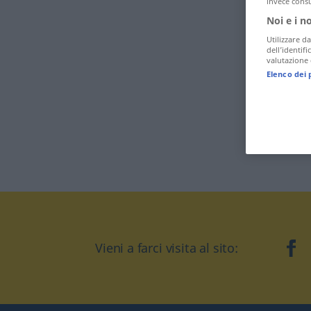
invece consu
Noi e i n
Utilizzare da
dell’identif
valutazione d
Elenco dei 
Vieni a farci visita al sito:
fa