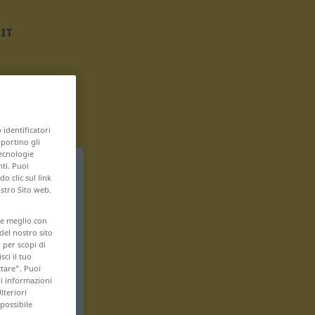
IT
 identificatori
pportino gli
tecnologie
nti. Puoi
 clic sul link
ostro Sito web.
are meglio con
 del nostro sito
 per scopi di
sci il tuo
ttare”. Puoi
ri informazioni
lteriori
 possibile