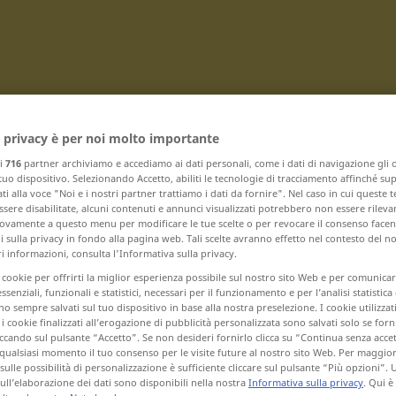
 privacy è per noi molto importante
Traduci
ri
716
partner archiviamo e accediamo ai dati personali, come i dati di navigazione gli o
 tuo dispositivo. Selezionando Accetto, abiliti le tecnologie di tracciamento affinché su
ti alla voce "Noi e i nostri partner trattiamo i dati da fornire". Nel caso in cui queste 
sere disabilitate, alcuni contenuti e annunci visualizzati potrebbero non essere rileva
vamente a questo menu per modificare le tue scelte o per revocare il consenso facendo
 sulla privacy in fondo alla pagina web. Tali scelte avranno effetto nel contesto del n
 informazioni, consulta l'Informativa sulla privacy.
con Y – Yogastellung ... Ypsilon
i cookie per offrirti la miglior esperienza possibile sul nostro sito Web e per comunic
essenziali, funzionali e statistici, necessari per il funzionamento e per l’analisi statistica
 sempre salvati sul tuo dispositivo in base alla nostra preselezione. I cookie utilizzati
Yogaunterricht
i cookie finalizzati all’erogazione di pubblicità personalizzata sono salvati solo se forni
ccando sul pulsante “Accetto”. Se non desideri fornirlo clicca su “Continua senza acce
Ypsilon
qualsiasi momento il tuo consenso per le visite future al nostro sito Web. Per maggio
sulle possibilità di personalizzazione è sufficiente cliccare sul pulsante “Più opzioni”. U
sull’elaborazione dei dati sono disponibili nella nostra
Informativa sulla privacy
. Qui è