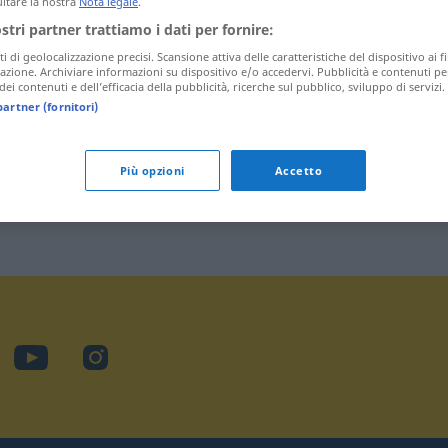
ltare la nostra
Nota legale
.
ostri partner trattiamo i dati per fornire:
ti di geolocalizzazione precisi. Scansione attiva delle caratteristiche del dispositivo ai fi
icazione. Archiviare informazioni su dispositivo e/o accedervi. Pubblicità e contenuti pe
ei contenuti e dell’efficacia della pubblicità, ricerche sul pubblico, sviluppo di servizi.
partner (fornitori)
Più opzioni
Accetto
cebook
YouTube
Instagram