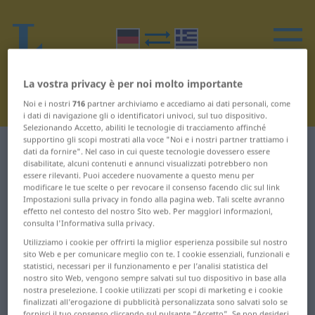
La vostra privacy è per noi molto importante
Noi e i nostri
716
partner archiviamo e accediamo ai dati personali, come
i dati di navigazione gli o identificatori univoci, sul tuo dispositivo.
Selezionando Accetto, abiliti le tecnologie di tracciamento affinché
supportino gli scopi mostrati alla voce "Noi e i nostri partner trattiamo i
Dizionario Tedesco-Greco
C
dati da fornire". Nel caso in cui queste tecnologie dovessero essere
disabilitate, alcuni contenuti e annunci visualizzati potrebbero non
essere rilevanti. Puoi accedere nuovamente a questo menu per
Parole in tedesco che iniziano
modificare le tue scelte o per revocare il consenso facendo clic sul link
Impostazioni sulla privacy in fondo alla pagina web. Tali scelte avranno
con C
effetto nel contesto del nostro Sito web. Per maggiori informazioni,
consulta l'Informativa sulla privacy.
Utilizziamo i cookie per offrirti la miglior esperienza possibile sul nostro
C ... Campingplatz
christlich ... Clinch
sito Web e per comunicare meglio con te. I cookie essenziali, funzionali e
statistici, necessari per il funzionamento e per l’analisi statistica del
Campingzubehör ...
Clip ... Cola
nostro sito Web, vengono sempre salvati sul tuo dispositivo in base alla
Catcherin
nostra preselezione. I cookie utilizzati per scopi di marketing e i cookie
Coladose ...
finalizzati all’erogazione di pubblicità personalizzata sono salvati solo se
fornisci il tuo consenso cliccando sul pulsante “Accetto”. Se non desideri