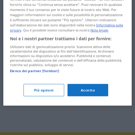
Catering ... Cellistin
Computerfachgeschäft
fornirlo clicca su “Continua senza accettare”. Puoi revocare In qualsiasi
momento il tuo consenso per le visite future al nostro sito Web. Per
Cello ... Chaotin
Computerfachhandel ...
maggiori informazioni sui cookie e sulle possibilità di personalizzazione
è sufficiente cliccare sul pulsante “Più opzioni”. Ulteriori indicazioni
Computerspezialistin
chaotisch ... Charta
sull’elaborazione dei dati sono disponibili nella nostra
Informativa sulla
privacy
. Qui è possibile invece consultare la nostra
Nota legale
.
Computerspiel ...
Charterer ...
Noi e i nostri partner trattiamo i dati per fornire:
Cookie
chauvinistisch
Utilizzare dati di geolocalizzazione precisi. Scansione attiva delle
caratteristiche del dispositivo ai fini dell’identificazione. Archiviare
cool ... Coupon
informazioni su dispositivo e/o accedervi. Pubblicità e contenuti
Cheat ... Chiffon
personalizzati, valutazione dei contenuti e dell’efficacia della pubblicità,
Courage ...
ricerche sul pubblico, sviluppo di servizi.
Chiffre ... Chip
cremefarben
Elenco dei partner (fornitori)
Chipkarte ...
Cremeseife ...
Cholesterinspiegel
Cyberspace
Più opzioni
Accetto
Chor ... Christkindl