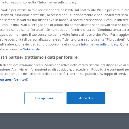
 informazioni, consulta l'Informativa sulla privacy.
i cookie per offrirti la miglior esperienza possibile sul nostro sito Web e per comunic
essenziali, funzionali e statistici, necessari per il funzionamento e per l’analisi statistica
 sempre salvati sul tuo dispositivo in base alla nostra preselezione. I cookie utilizzati
tagli)
i cookie finalizzati all’erogazione di pubblicità personalizzata sono salvati solo se forni
ccando sul pulsante “Accetto”. Se non desideri fornirlo clicca su “Continua senza acce
qualsiasi momento il tuo consenso per le visite future al nostro sito Web. Per maggio
sulle possibilità di personalizzazione è sufficiente cliccare sul pulsante “Più opzioni”. U
sull’elaborazione dei dati sono disponibili nella nostra
Informativa sulla privacy
. Qui è
ltare la nostra
Nota legale
.
ostri partner trattiamo i dati per fornire:
vorziehen
ti di geolocalizzazione precisi. Scansione attiva delle caratteristiche del dispositivo ai fi
icazione. Archiviare informazioni su dispositivo e/o accedervi. Pubblicità e contenuti pe
ei contenuti e dell’efficacia della pubblicità, ricerche sul pubblico, sviluppo di servizi.
partner (fornitori)
vorziehen
lieber mögen
Più opzioni
Accetto