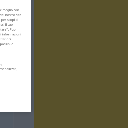
are meglio con
 del nostro sito
 per scopi di
sci il tuo
ttare”. Puoi
ri informazioni
lteriori
 possibile
ni
rsonalizzati,