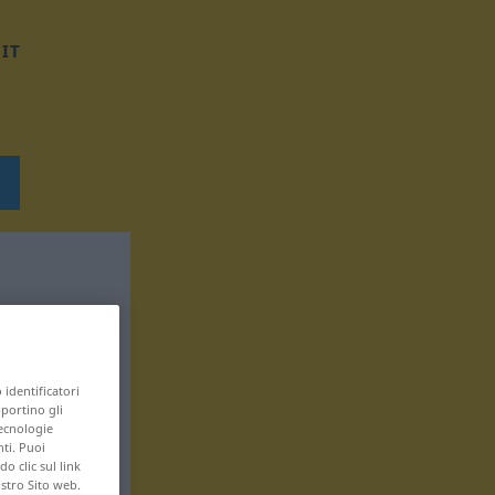
IT
 identificatori
pportino gli
tecnologie
nti. Puoi
 clic sul link
ostro Sito web.