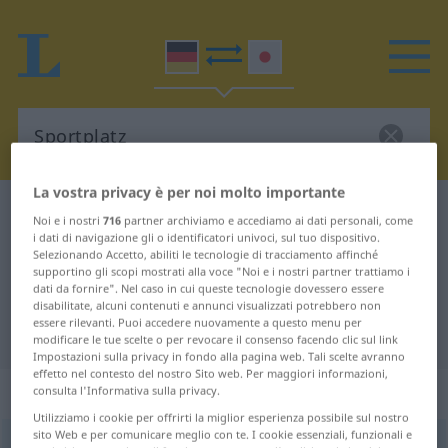
La vostra privacy è per noi molto importante
Dizionario Tedesco-Giapponese
Sportplatz
Noi e i nostri
716
partner archiviamo e accediamo ai dati personali, come
i dati di navigazione gli o identificatori univoci, sul tuo dispositivo.
Traduzione Tedesco-Giapponese
Selezionando Accetto, abiliti le tecnologie di tracciamento affinché
per "Sportplatz"
supportino gli scopi mostrati alla voce "Noi e i nostri partner trattiamo i
dati da fornire". Nel caso in cui queste tecnologie dovessero essere
disabilitate, alcuni contenuti e annunci visualizzati potrebbero non
essere rilevanti. Puoi accedere nuovamente a questo menu per
"Sportplatz" traduzione Giapponese
modificare le tue scelte o per revocare il consenso facendo clic sul link
Impostazioni sulla privacy in fondo alla pagina web. Tali scelte avranno
effetto nel contesto del nostro Sito web. Per maggiori informazioni,
„Sportplatz“
: männlich
consulta l'Informativa sulla privacy.
Utilizziamo i cookie per offrirti la miglior esperienza possibile sul nostro
sito Web e per comunicare meglio con te. I cookie essenziali, funzionali e
Sportplatz
m