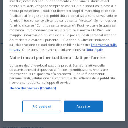
statistici, necessari per il funzionamento e per l’analisi statistica del
nostro sito Web, vengono sempre salvati sul tuo dispositivo in base alla
Panoramica di tutte le traduzion
nostra preselezione. I cookie utilizzati per scopi di marketing e i cookie
finalizzati all’erogazione di pubblicità personalizzata sono salvati solo se
(Fai clic sulla/Tocca traduzione per maggiori dettagli)
fornisci il tuo consenso cliccando sul pulsante “Accetto”. Se non desideri
fornirlo clicca su “Continua senza accettare”. Puoi revocare In qualsiasi
運動場
momento il tuo consenso per le visite future al nostro sito Web. Per
maggiori informazioni sui cookie e sulle possibilità di personalizzazione
è sufficiente cliccare sul pulsante “Più opzioni”. Ulteriori indicazioni
sull’elaborazione dei dati sono disponibili nella nostra
Informativa sulla
privacy
. Qui è possibile invece consultare la nostra
Nota legale
.
Noi e i nostri partner trattiamo i dati per fornire:
運動場
[undō-jō]
Sportplatz
Utilizzare dati di geolocalizzazione precisi. Scansione attiva delle
caratteristiche del dispositivo ai fini dell’identificazione. Archiviare
informazioni su dispositivo e/o accedervi. Pubblicità e contenuti
personalizzati, valutazione dei contenuti e dell’efficacia della pubblicità,
Sinonimi per "Sportplatz"
ricerche sul pubblico, sviluppo di servizi.
Elenco dei partner (fornitori)
Platz
Più opzioni
Accetto
Stadion