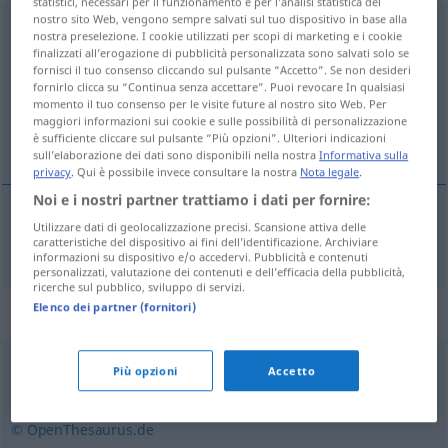
statistici, necessari per il funzionamento e per l’analisi statistica del
nostro sito Web, vengono sempre salvati sul tuo dispositivo in base alla
fortschrittlich
nostra preselezione. I cookie utilizzati per scopi di marketing e i cookie
finalizzati all’erogazione di pubblicità personalizzata sono salvati solo se
Panoramica di tutte le traduzion
fornisci il tuo consenso cliccando sul pulsante “Accetto”. Se non desideri
fornirlo clicca su “Continua senza accettare”. Puoi revocare In qualsiasi
(Fai clic sulla/Tocca traduzione per maggiori dettagli)
momento il tuo consenso per le visite future al nostro sito Web. Per
maggiori informazioni sui cookie e sulle possibilità di personalizzazione
進歩的 な
è sufficiente cliccare sul pulsante “Più opzioni”. Ulteriori indicazioni
sull’elaborazione dei dati sono disponibili nella nostra
Informativa sulla
privacy
. Qui è possibile invece consultare la nostra
Nota legale
.
Noi e i nostri partner trattiamo i dati per fornire:
Utilizzare dati di geolocalizzazione precisi. Scansione attiva delle
進歩的
(な)
[shinpo-teki (na)]
fortschrittlich
caratteristiche del dispositivo ai fini dell’identificazione. Archiviare
informazioni su dispositivo e/o accedervi. Pubblicità e contenuti
personalizzati, valutazione dei contenuti e dell’efficacia della pubblicità,
ricerche sul pubblico, sviluppo di servizi.
Elenco dei partner (fornitori)
Sinonimi per "fortschrittlich"
Più opzioni
Accetto
aktuell
,
modern
,
neu
,
heutig
© OpenThesaurus.de