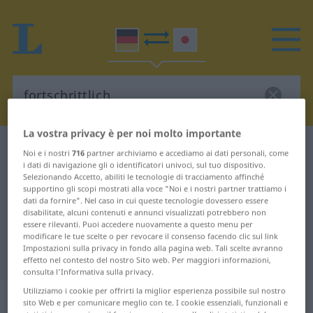
La vostra privacy è per noi molto importante
Dizionario Tedesco-Giapponese
fortschrittlich
Noi e i nostri
716
partner archiviamo e accediamo ai dati personali, come
i dati di navigazione gli o identificatori univoci, sul tuo dispositivo.
Traduzione Tedesco-Giapponese
Selezionando Accetto, abiliti le tecnologie di tracciamento affinché
per "fortschrittlich"
supportino gli scopi mostrati alla voce "Noi e i nostri partner trattiamo i
dati da fornire". Nel caso in cui queste tecnologie dovessero essere
disabilitate, alcuni contenuti e annunci visualizzati potrebbero non
essere rilevanti. Puoi accedere nuovamente a questo menu per
"fortschrittlich" traduzione
modificare le tue scelte o per revocare il consenso facendo clic sul link
Impostazioni sulla privacy in fondo alla pagina web. Tali scelte avranno
Giapponese
effetto nel contesto del nostro Sito web. Per maggiori informazioni,
consulta l'Informativa sulla privacy.
Utilizziamo i cookie per offrirti la miglior esperienza possibile sul nostro
„fortschrittlich“
sito Web e per comunicare meglio con te. I cookie essenziali, funzionali e