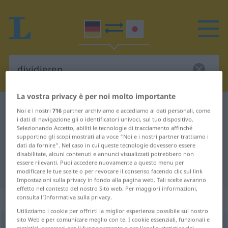
La vostra privacy è per noi molto importante
Dizionario Tedesco-Giapponese
dividieren
Noi e i nostri
716
partner archiviamo e accediamo ai dati personali, come
i dati di navigazione gli o identificatori univoci, sul tuo dispositivo.
Traduzione Tedesco-Giapponese
Selezionando Accetto, abiliti le tecnologie di tracciamento affinché
supportino gli scopi mostrati alla voce "Noi e i nostri partner trattiamo i
per "dividieren"
dati da fornire". Nel caso in cui queste tecnologie dovessero essere
disabilitate, alcuni contenuti e annunci visualizzati potrebbero non
essere rilevanti. Puoi accedere nuovamente a questo menu per
"dividieren" traduzione Giapponese
modificare le tue scelte o per revocare il consenso facendo clic sul link
Impostazioni sulla privacy in fondo alla pagina web. Tali scelte avranno
effetto nel contesto del nostro Sito web. Per maggiori informazioni,
„dividieren“
consulta l'Informativa sulla privacy.
Utilizziamo i cookie per offrirti la miglior esperienza possibile sul nostro
sito Web e per comunicare meglio con te. I cookie essenziali, funzionali e
dividieren