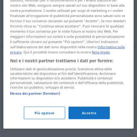
statistici, necessari per il funzionamento e per l’analisi statistica del
nostro sito Web, vengono sempre salvati sul tuo dispositivo in base alla
Panoramica di tutte le traduzion
nostra preselezione. I cookie utilizzati per scopi di marketing e i cookie
finalizzati all’erogazione di pubblicità personalizzata sono salvati solo se
(Fai clic sulla/Tocca traduzione per maggiori dettagli)
fornisci il tuo consenso cliccando sul pulsante “Accetto”. Se non desideri
fornirlo clicca su “Continua senza accettare”. Puoi revocare In qualsiasi
割る
momento il tuo consenso per le visite future al nostro sito Web. Per
maggiori informazioni sui cookie e sulle possibilità di personalizzazione
è sufficiente cliccare sul pulsante “Più opzioni”. Ulteriori indicazioni
sull’elaborazione dei dati sono disponibili nella nostra
Informativa sulla
privacy
. Qui è possibile invece consultare la nostra
Nota legale
.
Noi e i nostri partner trattiamo i dati per fornire:
割る
[waru]
(
durch
で
[de]
)
dividieren
Utilizzare dati di geolocalizzazione precisi. Scansione attiva delle
caratteristiche del dispositivo ai fini dell’identificazione. Archiviare
informazioni su dispositivo e/o accedervi. Pubblicità e contenuti
personalizzati, valutazione dei contenuti e dell’efficacia della pubblicità,
Sinonimi per "dividieren"
ricerche sul pubblico, sviluppo di servizi.
Elenco dei partner (fornitori)
teilen (durch)
Più opzioni
Accetto
© OpenThesaurus.de