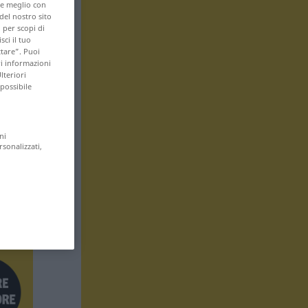
are meglio con
 del nostro sito
 per scopi di
sci il tuo
ttare”. Puoi
ri informazioni
lteriori
 possibile
ni
rsonalizzati,