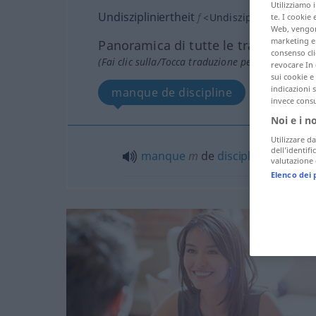
Utilizziamo 
Undiszipliniertheit
f
<
Undiszipliniertheit
>
te. I cookie 
Web, vengono
marketing e 
Panoramica di tutte le traduzion
consenso cli
(Fai clic sulla/Tocca traduzione per maggiori det
revocare In 
sui cookie e 
indicazioni 
manque de discipline
invece consu
Noi e i n
Utilizzare da
dell’identif
manque
m
de
discipline
valutazione d
Elenco dei 