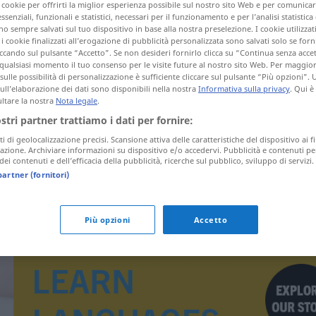
i cookie per offrirti la miglior esperienza possibile sul nostro sito Web e per comunic
essenziali, funzionali e statistici, necessari per il funzionamento e per l’analisi statistica
 sempre salvati sul tuo dispositivo in base alla nostra preselezione. I cookie utilizzati
i cookie finalizzati all’erogazione di pubblicità personalizzata sono salvati solo se forni
ccando sul pulsante “Accetto”. Se non desideri fornirlo clicca su “Continua senza acce
tagli)
qualsiasi momento il tuo consenso per le visite future al nostro sito Web. Per maggio
sulle possibilità di personalizzazione è sufficiente cliccare sul pulsante “Più opzioni”. U
sull’elaborazione dei dati sono disponibili nella nostra
Informativa sulla privacy
. Qui è
ltare la nostra
Nota legale
.
ostri partner trattiamo i dati per fornire:
ti di geolocalizzazione precisi. Scansione attiva delle caratteristiche del dispositivo ai fi
icazione. Archiviare informazioni su dispositivo e/o accedervi. Pubblicità e contenuti pe
Undiszipliniertheit
ei contenuti e dell’efficacia della pubblicità, ricerche sul pubblico, sviluppo di servizi.
partner (fornitori)
Più opzioni
Accetto