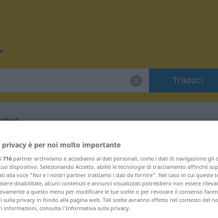
Traduci
rtheit
er "Undiszipliniertheit"
 privacy è per noi molto importante
ri
716
partner archiviamo e accediamo ai dati personali, come i dati di navigazione gli o
 tuo dispositivo. Selezionando Accetto, abiliti le tecnologie di tracciamento affinché su
e Francese
ti alla voce "Noi e i nostri partner trattiamo i dati da fornire". Nel caso in cui queste 
sere disabilitate, alcuni contenuti e annunci visualizzati potrebbero non essere rileva
vamente a questo menu per modificare le tue scelte o per revocare il consenso facendo
 sulla privacy in fondo alla pagina web. Tali scelte avranno effetto nel contesto del n
ninum
 informazioni, consulta l'Informativa sulla privacy.