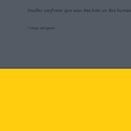
Veuillez confirmer que vous êtes bien un être humai
*Campi obbligatori
Vieni a farci visita al sito:
fa
Langenscheidt