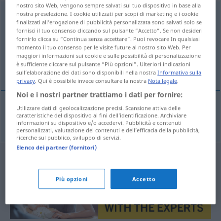
nostro sito Web, vengono sempre salvati sul tuo dispositivo in base alla
Naschhaftigkeit
nostra preselezione. I cookie utilizzati per scopi di marketing e i cookie
f
<
Naschhaftigkeit
>
finalizzati all’erogazione di pubblicità personalizzata sono salvati solo se
fornisci il tuo consenso cliccando sul pulsante “Accetto”. Se non desideri
Panoramica di tutte le traduzion
fornirlo clicca su “Continua senza accettare”. Puoi revocare In qualsiasi
(Fai clic sulla/Tocca traduzione per maggiori dettagli)
momento il tuo consenso per le visite future al nostro sito Web. Per
maggiori informazioni sui cookie e sulle possibilità di personalizzazione
è sufficiente cliccare sul pulsante “Più opzioni”. Ulteriori indicazioni
gourmandise
sull’elaborazione dei dati sono disponibili nella nostra
Informativa sulla
privacy
. Qui è possibile invece consultare la nostra
Nota legale
.
Noi e i nostri partner trattiamo i dati per fornire:
Utilizzare dati di geolocalizzazione precisi. Scansione attiva delle
caratteristiche del dispositivo ai fini dell’identificazione. Archiviare
gourmandise
f
Naschhaftigkeit
informazioni su dispositivo e/o accedervi. Pubblicità e contenuti
personalizzati, valutazione dei contenuti e dell’efficacia della pubblicità,
ricerche sul pubblico, sviluppo di servizi.
Elenco dei partner (fornitori)
Più opzioni
Accetto