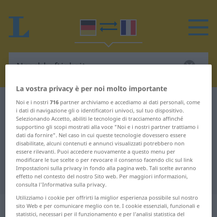
La vostra privacy è per noi molto importante
Dizionario Tedesco-Francese
Naschhaftigkeit
Noi e i nostri
716
partner archiviamo e accediamo ai dati personali, come
i dati di navigazione gli o identificatori univoci, sul tuo dispositivo.
Traduzione Tedesco-Francese per
Selezionando Accetto, abiliti le tecnologie di tracciamento affinché
supportino gli scopi mostrati alla voce "Noi e i nostri partner trattiamo i
"Naschhaftigkeit"
dati da fornire". Nel caso in cui queste tecnologie dovessero essere
disabilitate, alcuni contenuti e annunci visualizzati potrebbero non
essere rilevanti. Puoi accedere nuovamente a questo menu per
modificare le tue scelte o per revocare il consenso facendo clic sul link
"Naschhaftigkeit" traduzione
Impostazioni sulla privacy in fondo alla pagina web. Tali scelte avranno
Francese
effetto nel contesto del nostro Sito web. Per maggiori informazioni,
consulta l'Informativa sulla privacy.
Utilizziamo i cookie per offrirti la miglior esperienza possibile sul nostro
„Naschhaftigkeit“
: Femininum
sito Web e per comunicare meglio con te. I cookie essenziali, funzionali e
statistici, necessari per il funzionamento e per l’analisi statistica del