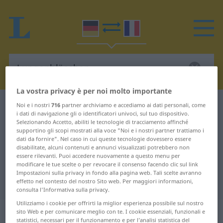
La vostra privacy è per noi molto importante
Dizionario Tedesco-Francese
Lungenbläschen
Noi e i nostri
716
partner archiviamo e accediamo ai dati personali, come
i dati di navigazione gli o identificatori univoci, sul tuo dispositivo.
Traduzione Tedesco-Francese per
Selezionando Accetto, abiliti le tecnologie di tracciamento affinché
supportino gli scopi mostrati alla voce "Noi e i nostri partner trattiamo i
"Lungenbläschen"
dati da fornire". Nel caso in cui queste tecnologie dovessero essere
disabilitate, alcuni contenuti e annunci visualizzati potrebbero non
essere rilevanti. Puoi accedere nuovamente a questo menu per
modificare le tue scelte o per revocare il consenso facendo clic sul link
"Lungenbläschen" traduzione
Impostazioni sulla privacy in fondo alla pagina web. Tali scelte avranno
Francese
effetto nel contesto del nostro Sito web. Per maggiori informazioni,
consulta l'Informativa sulla privacy.
Utilizziamo i cookie per offrirti la miglior esperienza possibile sul nostro
„Lungenbläschen“
: Neutrum
sito Web e per comunicare meglio con te. I cookie essenziali, funzionali e
statistici, necessari per il funzionamento e per l’analisi statistica del