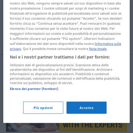
nostro sito Web, vengono sempre salvati sul tuo dispositivo in base alla
Lungenbläschen
nostra preselezione. I cookie utilizzati per scopi di marketing e i cookie
n
finalizzati all’erogazione di pubblicità personalizzata sono salvati solo se
fornisci il tuo consenso cliccando sul pulsante “Accetto”. Se non desideri
Panoramica di tutte le traduzion
fornirlo clicca su “Continua senza accettare”. Puoi revocare In qualsiasi
(Fai clic sulla/Tocca traduzione per maggiori dettagli)
momento il tuo consenso per le visite future al nostro sito Web. Per
maggiori informazioni sui cookie e sulle possibilità di personalizzazione
è sufficiente cliccare sul pulsante “Più opzioni”. Ulteriori indicazioni
vésicule pulmonaire
sull’elaborazione dei dati sono disponibili nella nostra
Informativa sulla
privacy
. Qui è possibile invece consultare la nostra
Nota legale
.
Noi e i nostri partner trattiamo i dati per fornire:
Utilizzare dati di geolocalizzazione precisi. Scansione attiva delle
caratteristiche del dispositivo ai fini dell’identificazione. Archiviare
vésicule
f
pulmonaire
Lungenbläschen
ANAT
informazioni su dispositivo e/o accedervi. Pubblicità e contenuti
personalizzati, valutazione dei contenuti e dell’efficacia della pubblicità,
ricerche sul pubblico, sviluppo di servizi.
Elenco dei partner (fornitori)
Più opzioni
Accetto