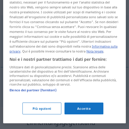
„Einrichtungsgegenstand“
:
statistici, necessari per il funzionamento e per l’analisi statistica del
Maskulinum
nostro sito Web, vengono sempre salvati sul tuo dispositivo in base alla
nostra preselezione. I cookie utilizzati per scopi di marketing e i cookie
finalizzati all’erogazione di pubblicità personalizzata sono salvati solo se
fornisci il tuo consenso cliccando sul pulsante “Accetto”. Se non desideri
Einrichtungsgegenstand
m
fornirlo clicca su “Continua senza accettare”. Puoi revocare In qualsiasi
momento il tuo consenso per le visite future al nostro sito Web. Per
Panoramica di tutte le traduzion
maggiori informazioni sui cookie e sulle possibilità di personalizzazione
(Fai clic sulla/Tocca traduzione per maggiori dettagli)
è sufficiente cliccare sul pulsante “Più opzioni”. Ulteriori indicazioni
sull’elaborazione dei dati sono disponibili nella nostra
Informativa sulla
privacy
. Qui è possibile invece consultare la nostra
Nota legale
.
objet d’ameublement
Noi e i nostri partner trattiamo i dati per fornire:
Utilizzare dati di geolocalizzazione precisi. Scansione attiva delle
caratteristiche del dispositivo ai fini dell’identificazione. Archiviare
informazioni su dispositivo e/o accedervi. Pubblicità e contenuti
personalizzati, valutazione dei contenuti e dell’efficacia della pubblicità,
objet
m
d’ameublement
ricerche sul pubblico, sviluppo di servizi.
Elenco dei partner (fornitori)
Einrichtungsgegenstand
Più opzioni
Accetto
Sinonimi per
"Einrichtungsgegenstand"