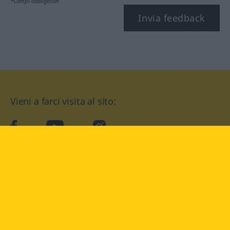
*Campi obbligatori
Invia feedback
Vieni a farci visita al sito:
facebook
YouTube
Instagram
Langenscheidt
CONDIZIONI D'USO