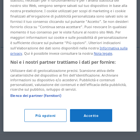
statistici, necessari per il funzionamento e per l’analisi statistica del
nostro sito Web, vengono sempre salvati sul tuo dispositivo in base alla
Panoramica di tutte le traduzion
nostra preselezione. I cookie utilizzati per scopi di marketing e i cookie
finalizzati all’erogazione di pubblicità personalizzata sono salvati solo se
(Fai clic sulla/Tocca traduzione per maggiori dettagli)
fornisci il tuo consenso cliccando sul pulsante “Accetto”. Se non desideri
fornirlo clicca su “Continua senza accettare”. Puoi revocare In qualsiasi
interjection
momento il tuo consenso per le visite future al nostro sito Web. Per
maggiori informazioni sui cookie e sulle possibilità di personalizzazione
è sufficiente cliccare sul pulsante “Più opzioni”. Ulteriori indicazioni
sull’elaborazione dei dati sono disponibili nella nostra
Informativa sulla
privacy
. Qui è possibile invece consultare la nostra
Nota legale
.
Noi e i nostri partner trattiamo i dati per fornire:
interjection
f
Ausrufewort
Utilizzare dati di geolocalizzazione precisi. Scansione attiva delle
caratteristiche del dispositivo ai fini dell’identificazione. Archiviare
informazioni su dispositivo e/o accedervi. Pubblicità e contenuti
personalizzati, valutazione dei contenuti e dell’efficacia della pubblicità,
Sinonimi per "Ausrufewort"
ricerche sul pubblico, sviluppo di servizi.
Elenco dei partner (fornitori)
Interjektion (Hauptform)
Più opzioni
Accetto
© OpenThesaurus.de