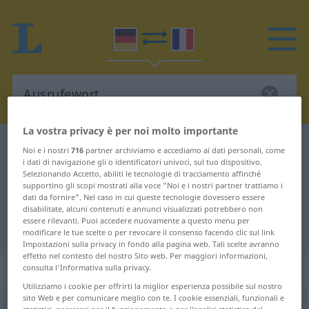
La vostra privacy è per noi molto importante
Dizionario Tedesco-Francese
Ausrufewort
Noi e i nostri
716
partner archiviamo e accediamo ai dati personali, come
i dati di navigazione gli o identificatori univoci, sul tuo dispositivo.
Traduzione Tedesco-Francese per
Selezionando Accetto, abiliti le tecnologie di tracciamento affinché
supportino gli scopi mostrati alla voce "Noi e i nostri partner trattiamo i
"Ausrufewort"
dati da fornire". Nel caso in cui queste tecnologie dovessero essere
disabilitate, alcuni contenuti e annunci visualizzati potrebbero non
essere rilevanti. Puoi accedere nuovamente a questo menu per
"Ausrufewort" traduzione Francese
modificare le tue scelte o per revocare il consenso facendo clic sul link
Impostazioni sulla privacy in fondo alla pagina web. Tali scelte avranno
effetto nel contesto del nostro Sito web. Per maggiori informazioni,
„Ausrufewort“
: Neutrum
consulta l'Informativa sulla privacy.
Utilizziamo i cookie per offrirti la miglior esperienza possibile sul nostro
sito Web e per comunicare meglio con te. I cookie essenziali, funzionali e
Ausrufewort
n
<
Ausrufewort(e)s
;
-wörter
>