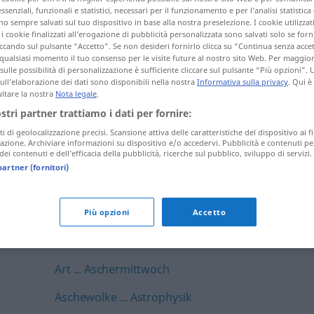
essenziali, funzionali e statistici, necessari per il funzionamento e per l’analisi statistica
Anti-aging-Creme ... antizyklisch
 sempre salvati sul tuo dispositivo in base alla nostra preselezione. I cookie utilizzati
i cookie finalizzati all’erogazione di pubblicità personalizzata sono salvati solo se forni
Antlitz ... anzählen
ccando sul pulsante “Accetto”. Se non desideri fornirlo clicca su “Continua senza acce
qualsiasi momento il tuo consenso per le visite future al nostro sito Web. Per maggio
sulle possibilità di personalizzazione è sufficiente cliccare sul pulsante “Più opzioni”. U
Anzahl ... Aphrodisiakum
sull’elaborazione dei dati sono disponibili nella nostra
Informativa sulla privacy
. Qui è
ltare la nostra
Nota legale
.
Aphrodite ... Aprilscherz
ostri partner trattiamo i dati per fornire:
Aprilwetter ... arbeitsam
ti di geolocalizzazione precisi. Scansione attiva delle caratteristiche del dispositivo ai fi
icazione. Archiviare informazioni su dispositivo e/o accedervi. Pubblicità e contenuti pe
ei contenuti e dell’efficacia della pubblicità, ricerche sul pubblico, sviluppo di servizi.
Arbeitsamt ... Arbeitslosigkeit
partner (fornitori)
Arbeitslust ... Arbeitsweise
Arbeitswelt ... Armada
Più opzioni
Accetto
armamputiert ... Arsenvergiftung
Art ... Aschermittwoch
Aschewolke ... Astrophysik