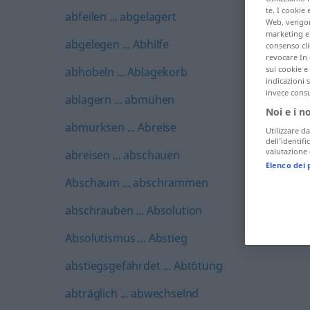
te. I cookie 
abfeilen ... abgelagert
Web, vengono
marketing e 
abgelegen ... Abhilfe
consenso cli
revocare In 
sui cookie e 
abhobeln ... Ablagekorb
indicazioni 
invece consu
ablagern ... abmühen
Noi e i n
abmurksen ... Abreise
Utilizzare da
dell’identif
valutazione d
abreisen ... abschauen
Elenco dei 
Abschaum ... abschrammen
abschrauben ... Absolution
Absolutismus ... Abstieg
abstiegsgefährdet ... Abtötung
abträglich ... abwechselnd