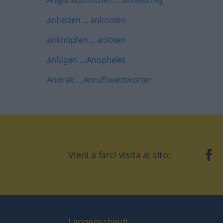
Angorakaninchen ... anheischig
anheizen ... anknoten
anknüpfen ... anlöten
anlügen ... Anopheles
Anorak ... Anrufbeantworter
Vieni a farci visita al sito:
fa
Langenscheidt