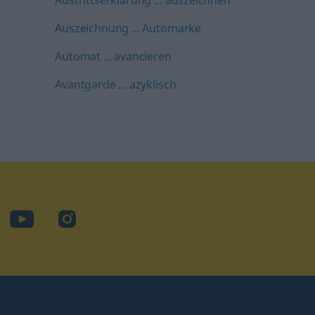
Austrittserklärung ... auszeichnen
Auszeichnung ... Automarke
Automat ... avancieren
Avantgarde ... azyklisch
cebook
YouTube
Instagram