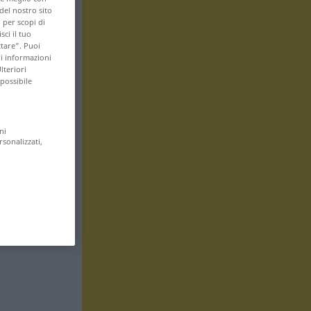
 del nostro sito
 per scopi di
sci il tuo
ttare”. Puoi
ri informazioni
lteriori
 possibile
ni
rsonalizzati,