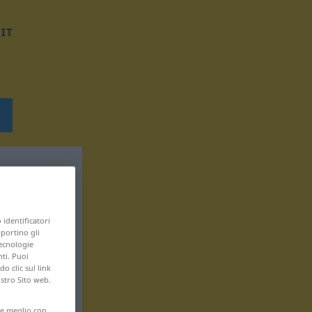
IT
 identificatori
pportino gli
tecnologie
nti. Puoi
 clic sul link
ostro Sito web.
are meglio con