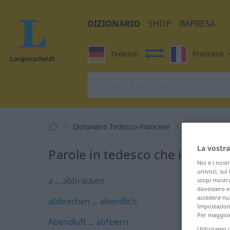
DIZIONARIO
SHOP
IMPRESA
Tedesco
Francese
Dizionario Tedesco-Francese
A
La vostra
Parole in tedesco che iniziano
Noi e i nost
univoci, sul
a ... abbrausen
scopi mostra
dovessero es
accedere nuo
abbrechen ... abendlich
Impostazioni
Per maggiori
Abendluft ... abfeiern
Utilizziamo 