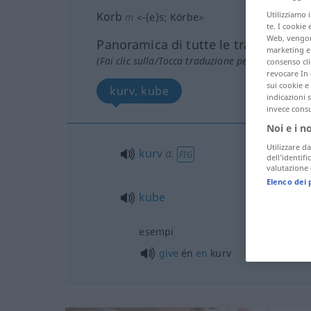
Korb
Utilizziamo 
m
<
-(e)s
;
Körbe
>
te. I cookie 
Web, vengono
Panoramica di tutte le traduzion
marketing e 
(Fai clic sulla/Tocca traduzione per maggiori det
consenso cli
revocare In 
sui cookie e 
kurv, kube
indicazioni 
invece consu
Noi e i n
Utilizzare da
kurv
a.
FIG
dell’identif
valutazione d
Elenco dei 
kube
esempi
give
én
en
kurv