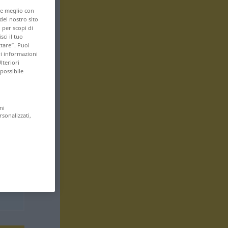
are meglio con
 del nostro sito
 per scopi di
sci il tuo
ttare”. Puoi
ri informazioni
lteriori
 possibile
ni
rsonalizzati,