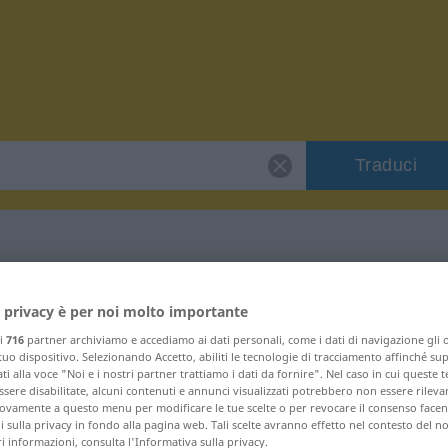
Traduci
er "Korb"
 privacy è per noi molto importante
ri
716
partner archiviamo e accediamo ai dati personali, come i dati di navigazione gli o
 tuo dispositivo. Selezionando Accetto, abiliti le tecnologie di tracciamento affinché su
ti alla voce "Noi e i nostri partner trattiamo i dati da fornire". Nel caso in cui queste 
sere disabilitate, alcuni contenuti e annunci visualizzati potrebbero non essere rileva
vamente a questo menu per modificare le tue scelte o per revocare il consenso facendo
 sulla privacy in fondo alla pagina web. Tali scelte avranno effetto nel contesto del n
 informazioni, consulta l'Informativa sulla privacy.