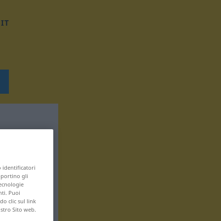
IT
 identificatori
pportino gli
tecnologie
nti. Puoi
 clic sul link
ostro Sito web.