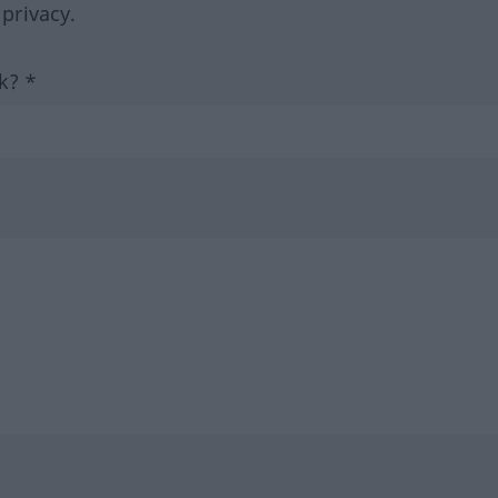
 privacy.
k? *