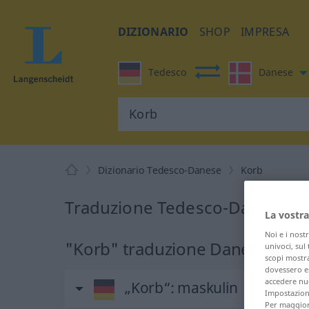
DIZIONARIO
SHOP
IMPRESA
Tedesco
Danese
Dizionario Tedesco-Danese
Korb
Traduzione Tedesco-Danese p
La vostra
Noi e i nost
"Korb" traduzione Danese
univoci, sul
scopi mostra
dovessero es
accedere nuo
„Korb“
: maskulin
Impostazioni
Per maggiori