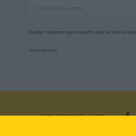
Veuillez confirmer que vous êtes bien un être humai
*Campi obbligatori
Vieni a farci visita al sito:
fa