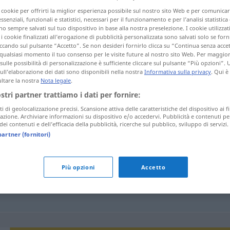
i cookie per offrirti la miglior esperienza possibile sul nostro sito Web e per comunic
essenziali, funzionali e statistici, necessari per il funzionamento e per l’analisi statistica
 sempre salvati sul tuo dispositivo in base alla nostra preselezione. I cookie utilizzati
i cookie finalizzati all’erogazione di pubblicità personalizzata sono salvati solo se forni
tagli)
ccando sul pulsante “Accetto”. Se non desideri fornirlo clicca su “Continua senza acce
qualsiasi momento il tuo consenso per le visite future al nostro sito Web. Per maggio
sulle possibilità di personalizzazione è sufficiente cliccare sul pulsante “Più opzioni”. U
sull’elaborazione dei dati sono disponibili nella nostra
Informativa sulla privacy
. Qui è
ltare la nostra
Nota legale
.
ostri partner trattiamo i dati per fornire:
ti di geolocalizzazione precisi. Scansione attiva delle caratteristiche del dispositivo ai fi
Korb
icazione. Archiviare informazioni su dispositivo e/o accedervi. Pubblicità e contenuti pe
ei contenuti e dell’efficacia della pubblicità, ricerche sul pubblico, sviluppo di servizi.
partner (fornitori)
Korb
Bienenkorb
Più opzioni
Accetto
jemandem einen Korb
geben
FIG