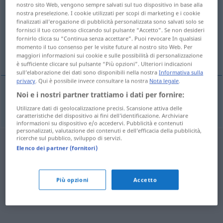
nostro sito Web, vengono sempre salvati sul tuo dispositivo in base alla
nostra preselezione. I cookie utilizzati per scopi di marketing e i cookie
Panoramica di tutte le traduzion
finalizzati all’erogazione di pubblicità personalizzata sono salvati solo se
(Fai clic sulla/Tocca traduzione per maggiori dettagli)
fornisci il tuo consenso cliccando sul pulsante “Accetto”. Se non desideri
fornirlo clicca su “Continua senza accettare”. Puoi revocare In qualsiasi
momento il tuo consenso per le visite future al nostro sito Web. Per
hjemmemarked
maggiori informazioni sui cookie e sulle possibilità di personalizzazione
è sufficiente cliccare sul pulsante “Più opzioni”. Ulteriori indicazioni
sull’elaborazione dei dati sono disponibili nella nostra
Informativa sulla
privacy
. Qui è possibile invece consultare la nostra
Nota legale
.
Noi e i nostri partner trattiamo i dati per fornire:
hjemmemarked
n
Inlandsmarkt
Utilizzare dati di geolocalizzazione precisi. Scansione attiva delle
caratteristiche del dispositivo ai fini dell’identificazione. Archiviare
informazioni su dispositivo e/o accedervi. Pubblicità e contenuti
personalizzati, valutazione dei contenuti e dell’efficacia della pubblicità,
ricerche sul pubblico, sviluppo di servizi.
Elenco dei partner (fornitori)
Più opzioni
Accetto