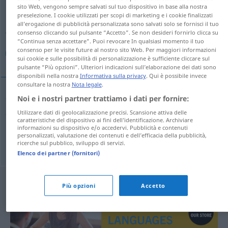
sito Web, vengono sempre salvati sul tuo dispositivo in base alla nostra
preselezione. I cookie utilizzati per scopi di marketing e i cookie finalizzati
Panoramica di tutte le traduzion
all’erogazione di pubblicità personalizzata sono salvati solo se fornisci il tuo
(Fai clic sulla/Tocca traduzione per maggiori dettagli)
consenso cliccando sul pulsante “Accetto”. Se non desideri fornirlo clicca su
“Continua senza accettare”. Puoi revocare In qualsiasi momento il tuo
consenso per le visite future al nostro sito Web. Per maggiori informazioni
لك أن
sui cookie e sulle possibilità di personalizzazione è sufficiente cliccare sul
pulsante “Più opzioni”. Ulteriori indicazioni sull’elaborazione dei dati sono
disponibili nella nostra
Informativa sulla privacy
. Qui è possibile invece
consultare la nostra
Nota legale
.
esempi
Noi e i nostri partner trattiamo i dati per fornire:
Utilizzare dati di geolocalizzazione precisi. Scansione attiva delle
es steht Ihnen
frei
caratteristiche del dispositivo ai fini dell’identificazione. Archiviare
informazioni su dispositivo e/o accedervi. Pubblicità e contenuti
(يجوز)
لك
أن
[(jaˈdʒuːzu) laka ʔan]
personalizzati, valutazione dei contenuti e dell’efficacia della pubblicità,
ricerche sul pubblico, sviluppo di servizi.
Elenco dei partner (fornitori)
Più opzioni
Accetto