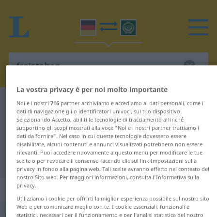
La vostra privacy è per noi molto importante
Dizionario Tedesco-Arabo
freistehen
Noi e i nostri
716
partner archiviamo e accediamo ai dati personali, come i
dati di navigazione gli o identificatori univoci, sul tuo dispositivo.
Traduzione Tedesco-Arabo per
Selezionando Accetto, abiliti le tecnologie di tracciamento affinché
supportino gli scopi mostrati alla voce "Noi e i nostri partner trattiamo i
"freistehen"
dati da fornire". Nel caso in cui queste tecnologie dovessero essere
disabilitate, alcuni contenuti e annunci visualizzati potrebbero non essere
rilevanti. Puoi accedere nuovamente a questo menu per modificare le tue
"freistehen" traduzione Arabo
scelte o per revocare il consenso facendo clic sul link Impostazioni sulla
privacy in fondo alla pagina web. Tali scelte avranno effetto nel contesto del
nostro Sito web. Per maggiori informazioni, consulta l'Informativa sulla
privacy.
„freistehen“
Utilizziamo i cookie per offrirti la miglior esperienza possibile sul nostro sito
Web e per comunicare meglio con te. I cookie essenziali, funzionali e
freistehen
statistici, necessari per il funzionamento e per l’analisi statistica del nostro