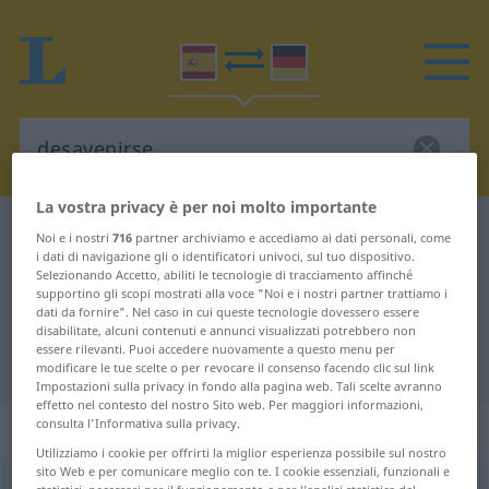
La vostra privacy è per noi molto importante
Dizionario Spagnolo-Tedesco
desavenirse
Noi e i nostri
716
partner archiviamo e accediamo ai dati personali, come
i dati di navigazione gli o identificatori univoci, sul tuo dispositivo.
Traduzione Spagnolo-Tedesco per
Selezionando Accetto, abiliti le tecnologie di tracciamento affinché
supportino gli scopi mostrati alla voce "Noi e i nostri partner trattiamo i
"desavenirse"
dati da fornire". Nel caso in cui queste tecnologie dovessero essere
disabilitate, alcuni contenuti e annunci visualizzati potrebbero non
essere rilevanti. Puoi accedere nuovamente a questo menu per
"desavenirse" traduzione Tedesco
modificare le tue scelte o per revocare il consenso facendo clic sul link
Impostazioni sulla privacy in fondo alla pagina web. Tali scelte avranno
effetto nel contesto del nostro Sito web. Per maggiori informazioni,
„desavenirse“
: verbo reflexivo
consulta l'Informativa sulla privacy.
Utilizziamo i cookie per offrirti la miglior esperienza possibile sul nostro
sito Web e per comunicare meglio con te. I cookie essenziali, funzionali e
desavenirse
[desaβeˈnirse]
v/r