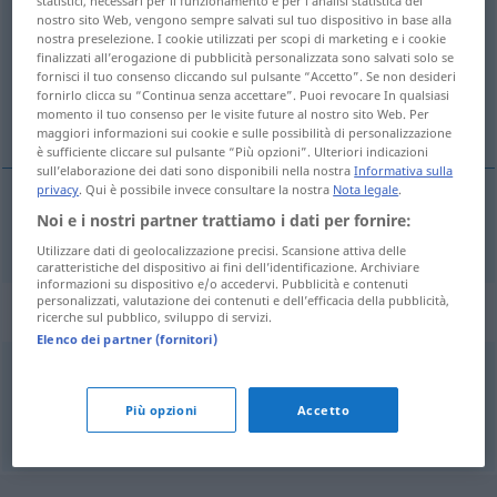
statistici, necessari per il funzionamento e per l’analisi statistica del
nostro sito Web, vengono sempre salvati sul tuo dispositivo in base alla
Panoramica di tutte le traduzion
nostra preselezione. I cookie utilizzati per scopi di marketing e i cookie
finalizzati all’erogazione di pubblicità personalizzata sono salvati solo se
(Fai clic sulla/Tocca traduzione per maggiori dettagli)
fornisci il tuo consenso cliccando sul pulsante “Accetto”. Se non desideri
fornirlo clicca su “Continua senza accettare”. Puoi revocare In qualsiasi
sich entzweien
momento il tuo consenso per le visite future al nostro sito Web. Per
maggiori informazioni sui cookie e sulle possibilità di personalizzazione
è sufficiente cliccare sul pulsante “Più opzioni”. Ulteriori indicazioni
sull’elaborazione dei dati sono disponibili nella nostra
Informativa sulla
privacy
. Qui è possibile invece consultare la nostra
Nota legale
.
Noi e i nostri partner trattiamo i dati per fornire:
sich
entzweien
desavenirse
Utilizzare dati di geolocalizzazione precisi. Scansione attiva delle
caratteristiche del dispositivo ai fini dell’identificazione. Archiviare
informazioni su dispositivo e/o accedervi. Pubblicità e contenuti
personalizzati, valutazione dei contenuti e dell’efficacia della pubblicità,
Sinonimi per "desavenirse"
ricerche sul pubblico, sviluppo di servizi.
Elenco dei partner (fornitori)
reñir
Più opzioni
Accetto
© OpenThesaurus-es