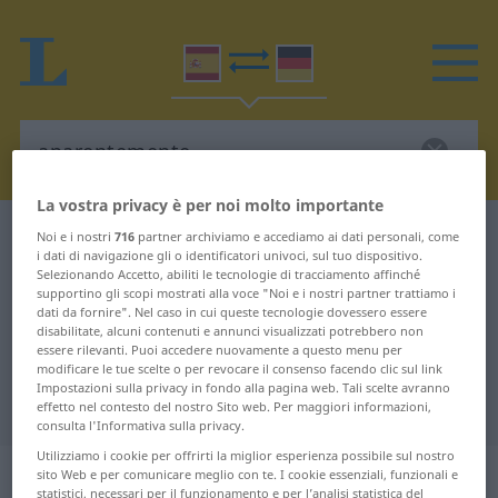
La vostra privacy è per noi molto importante
Dizionario Spagnolo-Tedesco
aparentemente
Noi e i nostri
716
partner archiviamo e accediamo ai dati personali, come
i dati di navigazione gli o identificatori univoci, sul tuo dispositivo.
Traduzione Spagnolo-Tedesco per
Selezionando Accetto, abiliti le tecnologie di tracciamento affinché
supportino gli scopi mostrati alla voce "Noi e i nostri partner trattiamo i
"aparentemente"
dati da fornire". Nel caso in cui queste tecnologie dovessero essere
disabilitate, alcuni contenuti e annunci visualizzati potrebbero non
essere rilevanti. Puoi accedere nuovamente a questo menu per
"aparentemente" traduzione
modificare le tue scelte o per revocare il consenso facendo clic sul link
Impostazioni sulla privacy in fondo alla pagina web. Tali scelte avranno
Tedesco
effetto nel contesto del nostro Sito web. Per maggiori informazioni,
consulta l'Informativa sulla privacy.
Utilizziamo i cookie per offrirti la miglior esperienza possibile sul nostro
„aparentemente“
: adverbio
sito Web e per comunicare meglio con te. I cookie essenziali, funzionali e
statistici, necessari per il funzionamento e per l’analisi statistica del