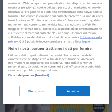
nostro sito Web, vengono sempre salvati sul tuo dispositivo in base alla
aparentemente
[aparenteˈmente]
adv
nostra preselezione. I cookie utilizzati per scopi di marketing e i cookie
finalizzati all’erogazione di pubblicità personalizzata sono salvati solo se
fornisci il tuo consenso cliccando sul pulsante “Accetto”. Se non desideri
Panoramica di tutte le traduzion
fornirlo clicca su “Continua senza accettare”. Puoi revocare In qualsiasi
(Fai clic sulla/Tocca traduzione per maggiori dettagli)
momento il tuo consenso per le visite future al nostro sito Web. Per
maggiori informazioni sui cookie e sulle possibilità di personalizzazione
è sufficiente cliccare sul pulsante “Più opzioni”. Ulteriori indicazioni
anscheinend, scheinbar
sull’elaborazione dei dati sono disponibili nella nostra
Informativa sulla
privacy
. Qui è possibile invece consultare la nostra
Nota legale
.
Noi e i nostri partner trattiamo i dati per fornire:
Utilizzare dati di geolocalizzazione precisi. Scansione attiva delle
caratteristiche del dispositivo ai fini dell’identificazione. Archiviare
anscheinend
aparentemente
(≈ por lo visto)
informazioni su dispositivo e/o accedervi. Pubblicità e contenuti
personalizzati, valutazione dei contenuti e dell’efficacia della pubblicità,
ricerche sul pubblico, sviluppo di servizi.
scheinbar
aparentemente
(≈ en apariencia)
Elenco dei partner (fornitori)
Più opzioni
Accetto