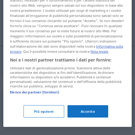
statistici, necessari per il funzionamento e per l’analisi statistica del
nostro sito Web, vengono sempre salvati sul tuo dispositivo in base alla
Panoramica di tutte le traduzion
nostra preselezione. I cookie utilizzati per scopi di marketing e i cookie
finalizzati all’erogazione di pubblicità personalizzata sono salvati solo se
(Fai clic sulla/Tocca traduzione per maggiori dettagli)
fornisci il tuo consenso cliccando sul pulsante “Accetto”. Se non desideri
fornirlo clicca su “Continua senza accettare”. Puoi revocare In qualsiasi
Ulme
momento il tuo consenso per le visite future al nostro sito Web. Per
maggiori informazioni sui cookie e sulle possibilità di personalizzazione
è sufficiente cliccare sul pulsante “Più opzioni”. Ulteriori indicazioni
sull’elaborazione dei dati sono disponibili nella nostra
Informativa sulla
privacy
. Qui è possibile invece consultare la nostra
Nota legale
.
Noi e i nostri partner trattiamo i dati per fornire:
Ulme
f
olmo
Utilizzare dati di geolocalizzazione precisi. Scansione attiva delle
caratteristiche del dispositivo ai fini dell’identificazione. Archiviare
informazioni su dispositivo e/o accedervi. Pubblicità e contenuti
personalizzati, valutazione dei contenuti e dell’efficacia della pubblicità,
Sinonimi per "olmo"
ricerche sul pubblico, sviluppo di servizi.
Elenco dei partner (fornitori)
ulmeiro
Più opzioni
Accetto
© LibreOffice