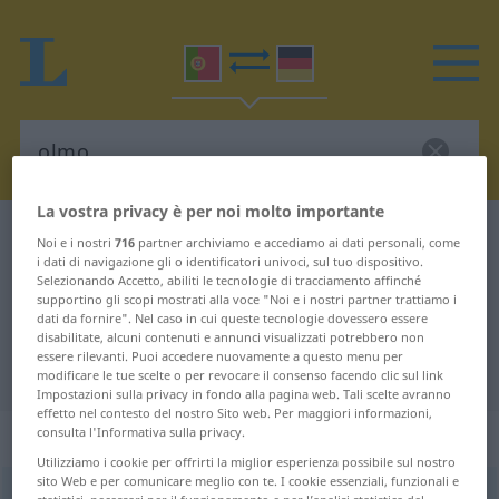
La vostra privacy è per noi molto importante
Dizionario Portoghese-Tedesco
olmo
Noi e i nostri
716
partner archiviamo e accediamo ai dati personali, come
i dati di navigazione gli o identificatori univoci, sul tuo dispositivo.
Traduzione Portoghese-Tedesco
Selezionando Accetto, abiliti le tecnologie di tracciamento affinché
supportino gli scopi mostrati alla voce "Noi e i nostri partner trattiamo i
per "olmo"
dati da fornire". Nel caso in cui queste tecnologie dovessero essere
disabilitate, alcuni contenuti e annunci visualizzati potrebbero non
essere rilevanti. Puoi accedere nuovamente a questo menu per
"olmo" traduzione Tedesco
modificare le tue scelte o per revocare il consenso facendo clic sul link
Impostazioni sulla privacy in fondo alla pagina web. Tali scelte avranno
effetto nel contesto del nostro Sito web. Per maggiori informazioni,
„olmo“
: masculino
consulta l'Informativa sulla privacy.
Utilizziamo i cookie per offrirti la miglior esperienza possibile sul nostro
sito Web e per comunicare meglio con te. I cookie essenziali, funzionali e
olmo
[ˈołmu]
m