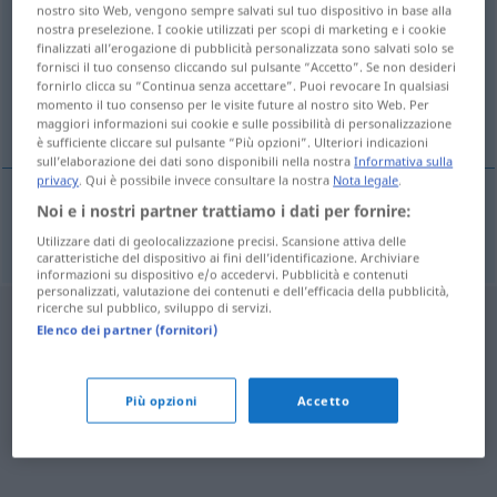
nostro sito Web, vengono sempre salvati sul tuo dispositivo in base alla
nostra preselezione. I cookie utilizzati per scopi di marketing e i cookie
Panoramica di tutte le traduzion
finalizzati all’erogazione di pubblicità personalizzata sono salvati solo se
(Fai clic sulla/Tocca traduzione per maggiori dettagli)
fornisci il tuo consenso cliccando sul pulsante “Accetto”. Se non desideri
fornirlo clicca su “Continua senza accettare”. Puoi revocare In qualsiasi
momento il tuo consenso per le visite future al nostro sito Web. Per
Segeln
maggiori informazioni sui cookie e sulle possibilità di personalizzazione
è sufficiente cliccare sul pulsante “Più opzioni”. Ulteriori indicazioni
sull’elaborazione dei dati sono disponibili nella nostra
Informativa sulla
privacy
. Qui è possibile invece consultare la nostra
Nota legale
.
Noi e i nostri partner trattiamo i dati per fornire:
Segeln
n
iatismo
Utilizzare dati di geolocalizzazione precisi. Scansione attiva delle
caratteristiche del dispositivo ai fini dell’identificazione. Archiviare
informazioni su dispositivo e/o accedervi. Pubblicità e contenuti
personalizzati, valutazione dei contenuti e dell’efficacia della pubblicità,
ricerche sul pubblico, sviluppo di servizi.
Elenco dei partner (fornitori)
Più opzioni
Accetto