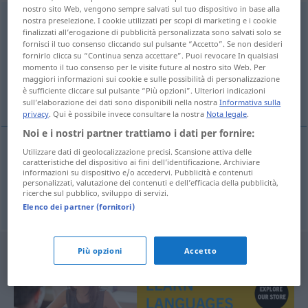
nostro sito Web, vengono sempre salvati sul tuo dispositivo in base alla
entroncamento
[ẽtrõkɜˈmẽtu]
m
nostra preselezione. I cookie utilizzati per scopi di marketing e i cookie
finalizzati all’erogazione di pubblicità personalizzata sono salvati solo se
fornisci il tuo consenso cliccando sul pulsante “Accetto”. Se non desideri
Panoramica di tutte le traduzion
fornirlo clicca su “Continua senza accettare”. Puoi revocare In qualsiasi
(Fai clic sulla/Tocca traduzione per maggiori dettagli)
momento il tuo consenso per le visite future al nostro sito Web. Per
maggiori informazioni sui cookie e sulle possibilità di personalizzazione
è sufficiente cliccare sul pulsante “Più opzioni”. Ulteriori indicazioni
Abzweigung, Bahnknotenpunkt
sull’elaborazione dei dati sono disponibili nella nostra
Informativa sulla
privacy
. Qui è possibile invece consultare la nostra
Nota legale
.
Noi e i nostri partner trattiamo i dati per fornire:
Utilizzare dati di geolocalizzazione precisi. Scansione attiva delle
caratteristiche del dispositivo ai fini dell’identificazione. Archiviare
Abzweigung
f
entroncamento
informazioni su dispositivo e/o accedervi. Pubblicità e contenuti
personalizzati, valutazione dei contenuti e dell’efficacia della pubblicità,
ricerche sul pubblico, sviluppo di servizi.
(Bahn)Knotenpunkt
m
entroncamento
FERROV
Elenco dei partner (fornitori)
Più opzioni
Accetto