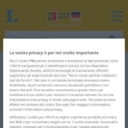
La vostra privacy è per noi molto importante
Dizionario Portoghese-Tedesco
entroncamento
Noi e i nostri
716
partner archiviamo e accediamo ai dati personali, come
i dati di navigazione gli o identificatori univoci, sul tuo dispositivo.
Traduzione Portoghese-Tedesco
Selezionando Accetto, abiliti le tecnologie di tracciamento affinché
supportino gli scopi mostrati alla voce "Noi e i nostri partner trattiamo i
per "entroncamento"
dati da fornire". Nel caso in cui queste tecnologie dovessero essere
disabilitate, alcuni contenuti e annunci visualizzati potrebbero non
essere rilevanti. Puoi accedere nuovamente a questo menu per
"entroncamento" traduzione
modificare le tue scelte o per revocare il consenso facendo clic sul link
Impostazioni sulla privacy in fondo alla pagina web. Tali scelte avranno
Tedesco
effetto nel contesto del nostro Sito web. Per maggiori informazioni,
consulta l'Informativa sulla privacy.
Utilizziamo i cookie per offrirti la miglior esperienza possibile sul nostro
„entroncamento“
: masculino
sito Web e per comunicare meglio con te. I cookie essenziali, funzionali e
statistici, necessari per il funzionamento e per l’analisi statistica del