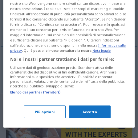
nostro sito Web, vengono sempre salvati sul tuo dispositivo in base alla
nostra preselezione. I cookie utilizzati per scopi di marketing e i cookie
Panoramica di tutte le traduzion
finalizzati all’erogazione di pubblicità personalizzata sono salvati solo se
(Fai clic sulla/Tocca traduzione per maggiori dettagli)
fornisci il tuo consenso cliccando sul pulsante “Accetto”. Se non desideri
fornirlo clicca su “Continua senza accettare”. Puoi revocare In qualsiasi
momento il tuo consenso per le visite future al nostro sito Web. Per
zerstören, verschwenden, aufbrauchen
maggiori informazioni sui cookie e sulle possibilità di personalizzazione
è sufficiente cliccare sul pulsante “Più opzioni”. Ulteriori indicazioni
sull’elaborazione dei dati sono disponibili nella nostra
Informativa sulla
privacy
. Qui è possibile invece consultare la nostra
Nota legale
.
Noi e i nostri partner trattiamo i dati per fornire:
zerstören
delapidar
Utilizzare dati di geolocalizzazione precisi. Scansione attiva delle
caratteristiche del dispositivo ai fini dell’identificazione. Archiviare
informazioni su dispositivo e/o accedervi. Pubblicità e contenuti
verschwenden
,
aufbrauchen
delapidar
fortuna
personalizzati, valutazione dei contenuti e dell’efficacia della pubblicità,
ricerche sul pubblico, sviluppo di servizi.
Elenco dei partner (fornitori)
Più opzioni
Accetto