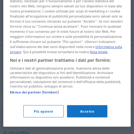
statistici, necessari per il funzionamento e per l’analisi statistica del
nostro sito Web, vengono sempre salvati sul tuo dispositivo in base alla
Panoramica di tutte le traduzion
nostra preselezione. I cookie utilizzati per scopi di marketing e i cookie
finalizzati all’erogazione di pubblicità personalizzata sono salvati solo se
(Fai clic sulla/Tocca traduzione per maggiori dettagli)
fornisci il tuo consenso cliccando sul pulsante “Accetto”. Se non desideri
fornirlo clicca su “Continua senza accettare”. Puoi revocare In qualsiasi
Nichtigkeit, Bagatelle
momento il tuo consenso per le visite future al nostro sito Web. Per
maggiori informazioni sui cookie e sulle possibilità di personalizzazione
è sufficiente cliccare sul pulsante “Più opzioni”. Ulteriori indicazioni
sull’elaborazione dei dati sono disponibili nella nostra
Informativa sulla
privacy
. Qui è possibile invece consultare la nostra
Nota legale
.
Noi e i nostri partner trattiamo i dati per fornire:
Nichtigkeit
f
bagatela
Utilizzare dati di geolocalizzazione precisi. Scansione attiva delle
caratteristiche del dispositivo ai fini dell’identificazione. Archiviare
Bagatelle
f
bagatela
informazioni su dispositivo e/o accedervi. Pubblicità e contenuti
personalizzati, valutazione dei contenuti e dell’efficacia della pubblicità,
ricerche sul pubblico, sviluppo di servizi.
Elenco dei partner (fornitori)
Sinonimi per "bagatela"
Più opzioni
Accetto
futilidade
,
ninharia
,
insignificância
© LibreOffice