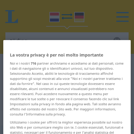
La vostra privacy è per noi molto importante
Dizionario Neerlandese-Tedesco
tijding
Noi e i nostri
716
partner archiviamo e accediamo ai dati personali, come
i dati di navigazione gli o identificatori univoci, sul tuo dispositivo.
Traduzione Neerlandese-Tedesco
Selezionando Accetto, abiliti le tecnologie di tracciamento affinché
supportino gli scopi mostrati alla voce "Noi e i nostri partner trattiamo i
per "tijding"
dati da fornire". Nel caso in cui queste tecnologie dovessero essere
disabilitate, alcuni contenuti e annunci visualizzati potrebbero non
essere rilevanti. Puoi accedere nuovamente a questo menu per
"tijding" traduzione Tedesco
modificare le tue scelte o per revocare il consenso facendo clic sul link
Impostazioni sulla privacy in fondo alla pagina web. Tali scelte avranno
effetto nel contesto del nostro Sito web. Per maggiori informazioni,
consulta l'Informativa sulla privacy.
„tijding“
: zelfstandig naamwoord
Utilizziamo i cookie per offrirti la miglior esperienza possibile sul nostro
sito Web e per comunicare meglio con te. I cookie essenziali, funzionali e
statistici, necessari per il funzionamento e per l’analisi statistica del
tijding
subst