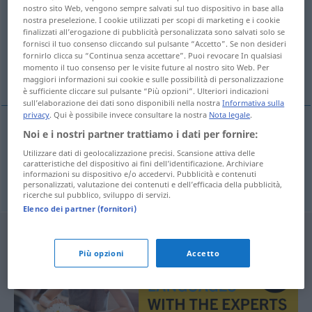
nostro sito Web, vengono sempre salvati sul tuo dispositivo in base alla
nostra preselezione. I cookie utilizzati per scopi di marketing e i cookie
Panoramica di tutte le traduzion
finalizzati all’erogazione di pubblicità personalizzata sono salvati solo se
(Fai clic sulla/Tocca traduzione per maggiori dettagli)
fornisci il tuo consenso cliccando sul pulsante “Accetto”. Se non desideri
fornirlo clicca su “Continua senza accettare”. Puoi revocare In qualsiasi
momento il tuo consenso per le visite future al nostro sito Web. Per
Nachricht, Botschaft
maggiori informazioni sui cookie e sulle possibilità di personalizzazione
è sufficiente cliccare sul pulsante “Più opzioni”. Ulteriori indicazioni
sull’elaborazione dei dati sono disponibili nella nostra
Informativa sulla
privacy
. Qui è possibile invece consultare la nostra
Nota legale
.
Noi e i nostri partner trattiamo i dati per fornire:
Nachricht
f
tijding
Utilizzare dati di geolocalizzazione precisi. Scansione attiva delle
caratteristiche del dispositivo ai fini dell’identificazione. Archiviare
informazioni su dispositivo e/o accedervi. Pubblicità e contenuti
Botschaft
f
tijding
personalizzati, valutazione dei contenuti e dell’efficacia della pubblicità,
ricerche sul pubblico, sviluppo di servizi.
Elenco dei partner (fornitori)
Più opzioni
Accetto