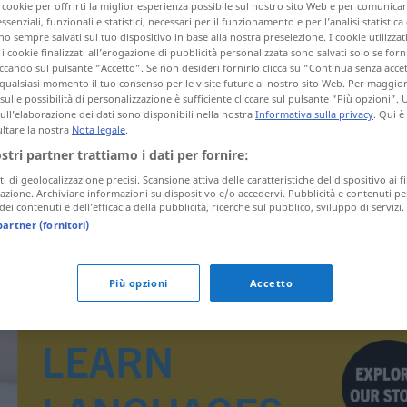
i cookie per offrirti la miglior esperienza possibile sul nostro sito Web e per comunic
essenziali, funzionali e statistici, necessari per il funzionamento e per l’analisi statistica
 sempre salvati sul tuo dispositivo in base alla nostra preselezione. I cookie utilizzati
i cookie finalizzati all’erogazione di pubblicità personalizzata sono salvati solo se forni
ccando sul pulsante “Accetto”. Se non desideri fornirlo clicca su “Continua senza acce
tagli)
qualsiasi momento il tuo consenso per le visite future al nostro sito Web. Per maggio
sulle possibilità di personalizzazione è sufficiente cliccare sul pulsante “Più opzioni”. U
sull’elaborazione dei dati sono disponibili nella nostra
Informativa sulla privacy
. Qui è
ltare la nostra
Nota legale
.
ostri partner trattiamo i dati per fornire:
ti di geolocalizzazione precisi. Scansione attiva delle caratteristiche del dispositivo ai fi
icazione. Archiviare informazioni su dispositivo e/o accedervi. Pubblicità e contenuti pe
schaterend
ei contenuti e dell’efficacia della pubblicità, ricerche sul pubblico, sviluppo di servizi.
partner (fornitori)
Più opzioni
Accetto