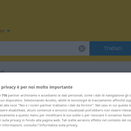
co
Traduci
nd
co per "schaterend"
 privacy è per noi molto importante
ri
716
partner archiviamo e accediamo ai dati personali, come i dati di navigazione gli o
 tuo dispositivo. Selezionando Accetto, abiliti le tecnologie di tracciamento affinché su
co
ti alla voce "Noi e i nostri partner trattiamo i dati da fornire". Nel caso in cui queste 
sere disabilitate, alcuni contenuti e annunci visualizzati potrebbero non essere rileva
vamente a questo menu per modificare le tue scelte o per revocare il consenso facendo
 sulla privacy in fondo alla pagina web. Tali scelte avranno effetto nel contesto del n
 informazioni, consulta l'Informativa sulla privacy.