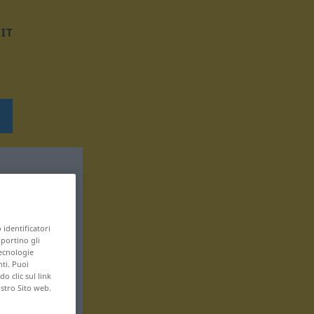
IT
 identificatori
pportino gli
tecnologie
nti. Puoi
 clic sul link
ostro Sito web.