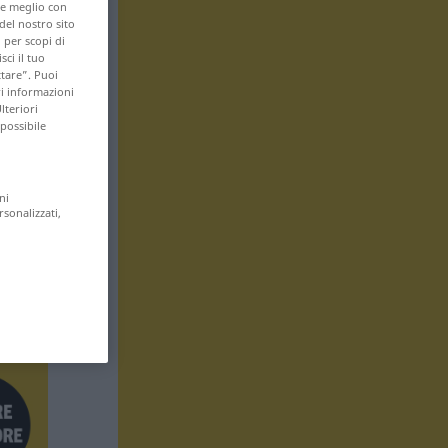
are meglio con
 del nostro sito
 per scopi di
sci il tuo
ttare”. Puoi
ri informazioni
lteriori
 possibile
ni
rsonalizzati,