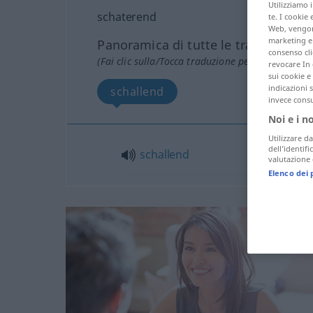
Utilizziamo 
schaterend
te. I cookie 
Web, vengono
marketing e 
Panoramica di tutte le traduzion
consenso cli
(Fai clic sulla/Tocca traduzione per maggiori det
revocare In 
sui cookie e 
indicazioni 
schallend
invece consu
Noi e i n
Utilizzare da
dell’identif
schallend
valutazione d
Elenco dei 