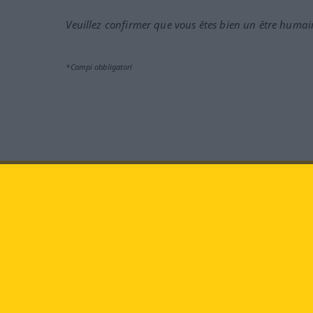
Veuillez confirmer que vous êtes bien un être humai
*Campi obbligatori
Vieni a farci visita al sito:
fa
Langenscheidt