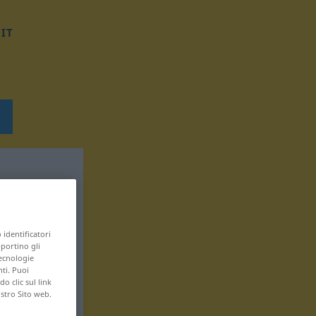
IT
 identificatori
pportino gli
tecnologie
nti. Puoi
 clic sul link
ostro Sito web.