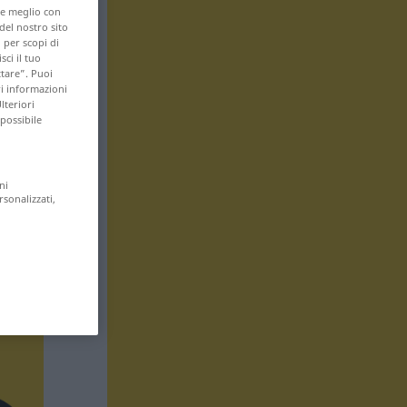
are meglio con
 del nostro sito
 per scopi di
sci il tuo
ttare”. Puoi
ri informazioni
lteriori
 possibile
ni
rsonalizzati,