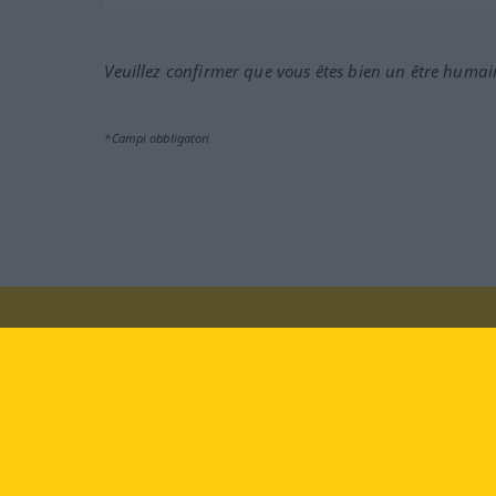
Veuillez confirmer que vous êtes bien un être humai
*Campi obbligatori
Vieni a farci visita al sito:
fa