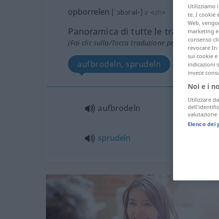
Utilizziamo 
opborrelen
[ˈɔbɔrəl-]
v
<
zn
>
te. I cookie 
Web, vengono
Panoramica di tutte le traduzion
marketing e 
consenso cli
(Fai clic sulla/Tocca traduzione per maggiori det
revocare In 
sui cookie e 
aufbrodeln, sprudeln
indicazioni 
invece consu
Noi e i n
Utilizzare da
aufbrodeln
dell’identif
valutazione d
Elenco dei 
sprudeln