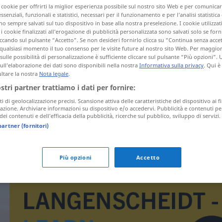
i cookie per offrirti la miglior esperienza possibile sul nostro sito Web e per comunic
essenziali, funzionali e statistici, necessari per il funzionamento e per l’analisi statistica
 sempre salvati sul tuo dispositivo in base alla nostra preselezione. I cookie utilizzati
i cookie finalizzati all’erogazione di pubblicità personalizzata sono salvati solo se forni
ccando sul pulsante “Accetto”. Se non desideri fornirlo clicca su “Continua senza acce
tagli)
qualsiasi momento il tuo consenso per le visite future al nostro sito Web. Per maggio
sulle possibilità di personalizzazione è sufficiente cliccare sul pulsante “Più opzioni”. U
sull’elaborazione dei dati sono disponibili nella nostra
Informativa sulla privacy
. Qui è
ltare la nostra
Nota legale
.
ostri partner trattiamo i dati per fornire:
ti di geolocalizzazione precisi. Scansione attiva delle caratteristiche del dispositivo ai fi
opborrelen
icazione. Archiviare informazioni su dispositivo e/o accedervi. Pubblicità e contenuti pe
ei contenuti e dell’efficacia della pubblicità, ricerche sul pubblico, sviluppo di servizi.
partner (fornitori)
opborrelen
Più opzioni
Accetto