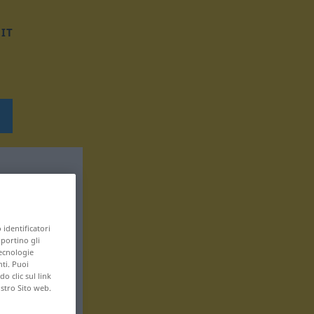
IT
 identificatori
pportino gli
tecnologie
nti. Puoi
 clic sul link
ostro Sito web.