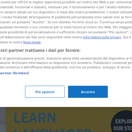
i cookie per offrirti la miglior esperienza possibile sul nostro sito Web e per comunic
essenziali, funzionali e statistici, necessari per il funzionamento e per l’analisi statistica
 sempre salvati sul tuo dispositivo in base alla nostra preselezione. I cookie utilizzati
i cookie finalizzati all’erogazione di pubblicità personalizzata sono salvati solo se forni
ccando sul pulsante “Accetto”. Se non desideri fornirlo clicca su “Continua senza acce
tagli)
qualsiasi momento il tuo consenso per le visite future al nostro sito Web. Per maggio
sulle possibilità di personalizzazione è sufficiente cliccare sul pulsante “Più opzioni”. U
sull’elaborazione dei dati sono disponibili nella nostra
Informativa sulla privacy
. Qui è
ltare la nostra
Nota legale
.
ostri partner trattiamo i dati per fornire:
ti di geolocalizzazione precisi. Scansione attiva delle caratteristiche del dispositivo ai fi
icazione. Archiviare informazioni su dispositivo e/o accedervi. Pubblicità e contenuti pe
marineren
ei contenuti e dell’efficacia della pubblicità, ricerche sul pubblico, sviluppo di servizi.
partner (fornitori)
Più opzioni
Accetto