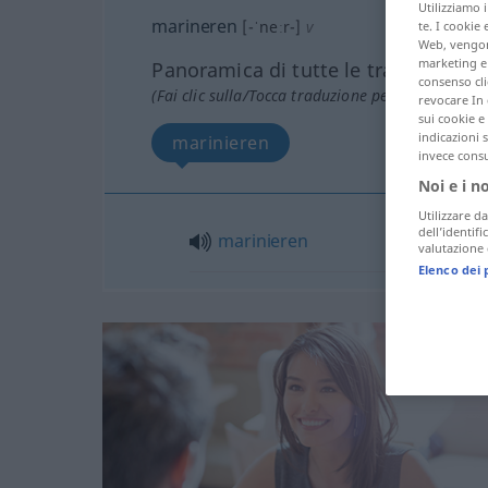
Utilizziamo 
marineren
[-ˈneːr-]
v
te. I cookie 
Web, vengono
marketing e 
Panoramica di tutte le traduzion
consenso cli
(Fai clic sulla/Tocca traduzione per maggiori det
revocare In 
sui cookie e 
indicazioni 
marinieren
invece consu
Noi e i n
Utilizzare da
dell’identif
marinieren
valutazione d
Elenco dei 