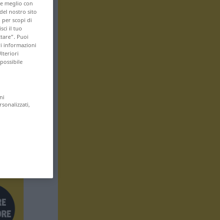
are meglio con
 del nostro sito
 per scopi di
sci il tuo
ttare”. Puoi
ri informazioni
lteriori
 possibile
ni
rsonalizzati,