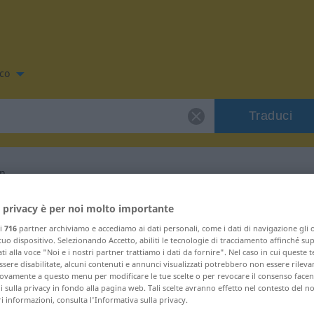
co
Traduci
en
co per "marineren"
 privacy è per noi molto importante
ri
716
partner archiviamo e accediamo ai dati personali, come i dati di navigazione gli o
 tuo dispositivo. Selezionando Accetto, abiliti le tecnologie di tracciamento affinché su
o
ti alla voce "Noi e i nostri partner trattiamo i dati da fornire". Nel caso in cui queste 
sere disabilitate, alcuni contenuti e annunci visualizzati potrebbero non essere rileva
vamente a questo menu per modificare le tue scelte o per revocare il consenso facendo
 sulla privacy in fondo alla pagina web. Tali scelte avranno effetto nel contesto del n
 informazioni, consulta l'Informativa sulla privacy.