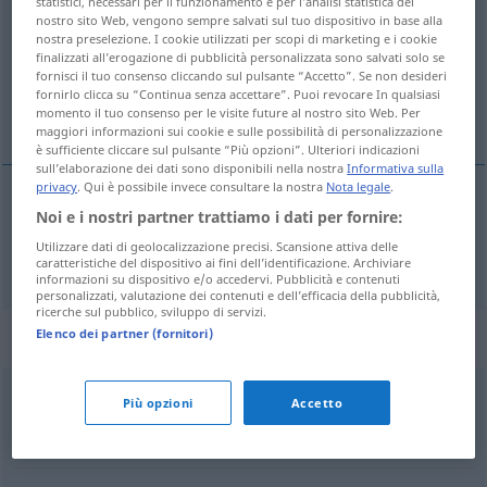
statistici, necessari per il funzionamento e per l’analisi statistica del
nostro sito Web, vengono sempre salvati sul tuo dispositivo in base alla
Panoramica di tutte le traduzion
nostra preselezione. I cookie utilizzati per scopi di marketing e i cookie
finalizzati all’erogazione di pubblicità personalizzata sono salvati solo se
(Fai clic sulla/Tocca traduzione per maggiori dettagli)
fornisci il tuo consenso cliccando sul pulsante “Accetto”. Se non desideri
fornirlo clicca su “Continua senza accettare”. Puoi revocare In qualsiasi
Schimmelpilz
momento il tuo consenso per le visite future al nostro sito Web. Per
maggiori informazioni sui cookie e sulle possibilità di personalizzazione
è sufficiente cliccare sul pulsante “Più opzioni”. Ulteriori indicazioni
sull’elaborazione dei dati sono disponibili nella nostra
Informativa sulla
privacy
. Qui è possibile invece consultare la nostra
Nota legale
.
Noi e i nostri partner trattiamo i dati per fornire:
Schimmel(pilz)
m
muffa
Utilizzare dati di geolocalizzazione precisi. Scansione attiva delle
caratteristiche del dispositivo ai fini dell’identificazione. Archiviare
informazioni su dispositivo e/o accedervi. Pubblicità e contenuti
personalizzati, valutazione dei contenuti e dell’efficacia della pubblicità,
ricerche sul pubblico, sviluppo di servizi.
Esempi di utilizzo "muffa"
Elenco dei partner (fornitori)
Più opzioni
Accetto
coprirsi di muffa
verschimmeln