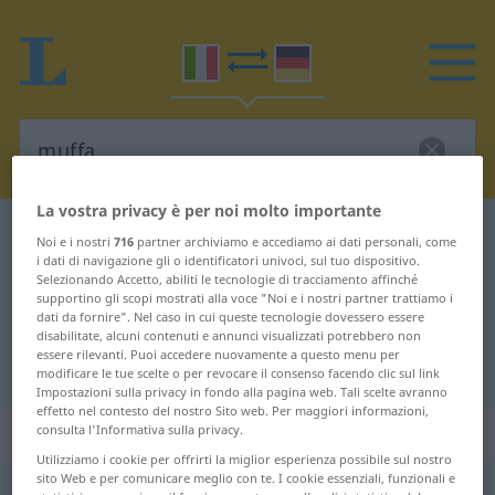
La vostra privacy è per noi molto importante
Dizionario Italiano-Tedesco
muffa
Noi e i nostri
716
partner archiviamo e accediamo ai dati personali, come
i dati di navigazione gli o identificatori univoci, sul tuo dispositivo.
Traduzione Italiano-Tedesco per
Selezionando Accetto, abiliti le tecnologie di tracciamento affinché
"muffa"
supportino gli scopi mostrati alla voce "Noi e i nostri partner trattiamo i
dati da fornire". Nel caso in cui queste tecnologie dovessero essere
disabilitate, alcuni contenuti e annunci visualizzati potrebbero non
essere rilevanti. Puoi accedere nuovamente a questo menu per
"muffa" traduzione Tedesco
modificare le tue scelte o per revocare il consenso facendo clic sul link
Impostazioni sulla privacy in fondo alla pagina web. Tali scelte avranno
effetto nel contesto del nostro Sito web. Per maggiori informazioni,
„muffa“
: femminile
consulta l'Informativa sulla privacy.
Utilizziamo i cookie per offrirti la miglior esperienza possibile sul nostro
sito Web e per comunicare meglio con te. I cookie essenziali, funzionali e
muffa
[ˈmuffa]
f