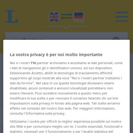
La vostra privacy è per noi molto importante
Dizionario Inglese-Tedesco
scorification
Noi e i nostri
716
partner archiviamo e accediamo ai dati personali, come
i dati di navigazione gli o identificatori univoci, sul tuo dispositivo.
Traduzione Inglese-Tedesco per
Selezionando Accetto, abiliti le tecnologie di tracciamento affinché
supportino gli scopi mostrati alla voce "Noi e i nostri partner trattiamo i
"scorification"
dati da fornire". Nel caso in cui queste tecnologie dovessero essere
disabilitate, alcuni contenuti e annunci visualizzati potrebbero non
essere rilevanti. Puoi accedere nuovamente a questo menu per
"scorification" traduzione Tedesco
modificare le tue scelte o per revocare il consenso facendo clic sul link
Impostazioni sulla privacy in fondo alla pagina web. Tali scelte avranno
effetto nel contesto del nostro Sito web. Per maggiori informazioni,
consulta l'Informativa sulla privacy.
„scorification“
: noun
Utilizziamo i cookie per offrirti la miglior esperienza possibile sul nostro
sito Web e per comunicare meglio con te. I cookie essenziali, funzionali e
statistici, necessari per il funzionamento e per l’analisi statistica del
scorification
[skɔːrifiˈkeiʃən]
s