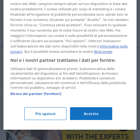
nostro sito Web, vengono sempre salvati sul tuo dispositivo in base alla
nostra preselezione. I cookie utilizzati per scopi di marketing e i cookie
Panoramica di tutte le traduzion
finalizzati all’erogazione di pubblicità personalizzata sono salvati solo se
(Fai clic sulla/Tocca traduzione per maggiori dettagli)
fornisci il tuo consenso cliccando sul pulsante “Accetto”. Se non desideri
fornirlo clicca su “Continua senza accettare”. Puoi revocare In qualsiasi
momento il tuo consenso per le visite future al nostro sito Web. Per
Verschlackung, Schlackenbildung
maggiori informazioni sui cookie e sulle possibilità di personalizzazione
è sufficiente cliccare sul pulsante “Più opzioni”. Ulteriori indicazioni
sull’elaborazione dei dati sono disponibili nella nostra
Informativa sulla
privacy
. Qui è possibile invece consultare la nostra
Nota legale
.
Noi e i nostri partner trattiamo i dati per fornire:
Verschlackung
f
scorification
TECH
Utilizzare dati di geolocalizzazione precisi. Scansione attiva delle
caratteristiche del dispositivo ai fini dell’identificazione. Archiviare
informazioni su dispositivo e/o accedervi. Pubblicità e contenuti
Schlackenbildung
f
scorification
TECH
personalizzati, valutazione dei contenuti e dell’efficacia della pubblicità,
ricerche sul pubblico, sviluppo di servizi.
Elenco dei partner (fornitori)
Più opzioni
Accetto