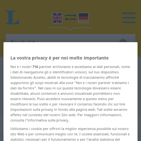
La vostra privacy è per noi molto importante
Dizionario Inglese-Tedesco
forehold
Noi e i nostri
716
partner archiviamo e accediamo ai dati personali, come
i dati di navigazione gli o identificatori univoci, sul tuo dispositivo.
Traduzione Inglese-Tedesco per
Selezionando Accetto, abiliti le tecnologie di tracciamento affinché
supportino gli scopi mostrati alla voce "Noi e i nostri partner trattiamo i
"forehold"
dati da fornire". Nel caso in cui queste tecnologie dovessero essere
disabilitate, alcuni contenuti e annunci visualizzati potrebbero non
essere rilevanti. Puoi accedere nuovamente a questo menu per
"forehold" traduzione Tedesco
modificare le tue scelte o per revocare il consenso facendo clic sul link
Impostazioni sulla privacy in fondo alla pagina web. Tali scelte avranno
effetto nel contesto del nostro Sito web. Per maggiori informazioni,
consulta l'Informativa sulla privacy.
„forehold“
: noun
Utilizziamo i cookie per offrirti la miglior esperienza possibile sul nostro
sito Web e per comunicare meglio con te. I cookie essenziali, funzionali e
statistici, necessari per il funzionamento e per l’analisi statistica del
forehold
s