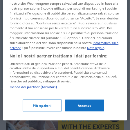
nostro sito Web, vengono sempre salvati sul tuo dispositivo in base alla
nostra preselezione. I cookie utilizzati per scopi di marketing e i cookie
Panoramica di tutte le traduzion
finalizzati all’erogazione di pubblicità personalizzata sono salvati solo se
(Fai clic sulla/Tocca traduzione per maggiori dettagli)
fornisci il tuo consenso cliccando sul pulsante “Accetto”. Se non desideri
fornirlo clicca su “Continua senza accettare”. Puoi revocare In qualsiasi
momento il tuo consenso per le visite future al nostro sito Web. Per
Vorderraum, vorderer Laderaum
maggiori informazioni sui cookie e sulle possibilità di personalizzazione
è sufficiente cliccare sul pulsante “Più opzioni”. Ulteriori indicazioni
sull’elaborazione dei dati sono disponibili nella nostra
Informativa sulla
privacy
. Qui è possibile invece consultare la nostra
Nota legale
.
Noi e i nostri partner trattiamo i dati per fornire:
Vorderraum
m
forehold
SCHIFF
Utilizzare dati di geolocalizzazione precisi. Scansione attiva delle
caratteristiche del dispositivo ai fini dell’identificazione. Archiviare
informazioni su dispositivo e/o accedervi. Pubblicità e contenuti
vorderer
Laderaum
forehold
SCHIFF
personalizzati, valutazione dei contenuti e dell’efficacia della pubblicità,
ricerche sul pubblico, sviluppo di servizi.
Elenco dei partner (fornitori)
Più opzioni
Accetto